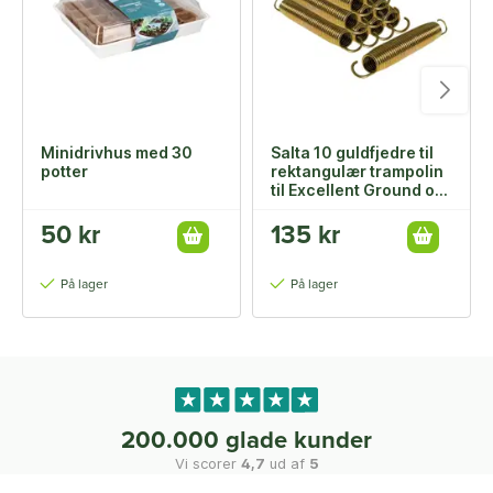
Minidrivhus med 30
Salta 10 guldfjedre til
potter
rektangulær trampolin
til Excellent Ground og
Premium Black Edition
50 kr
135 kr
På lager
På lager
200.000 glade kunder
Vi scorer
4,7
ud af
5