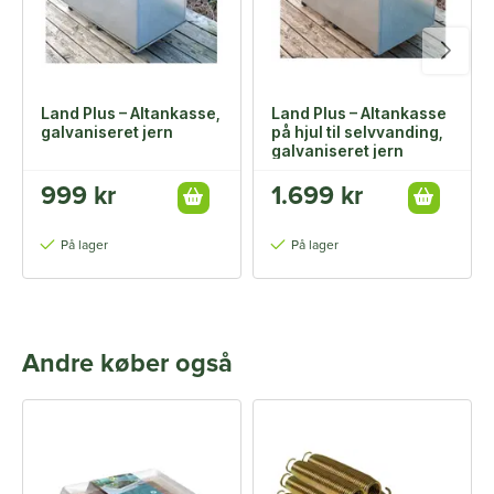
Land Plus – Altankasse,
Land Plus – Altankasse
galvaniseret jern
på hjul til selvvanding,
galvaniseret jern
999 kr
1.699 kr
På lager
På lager
Andre køber også