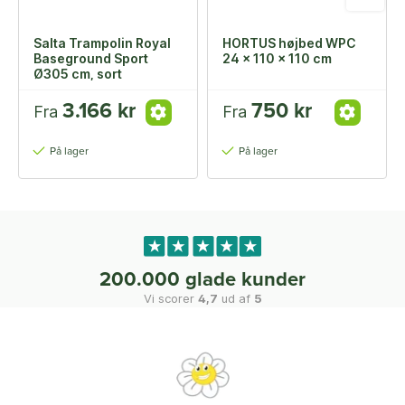
Salta Trampolin Royal
HORTUS højbed WPC
Baseground Sport
24 x 110 x 110 cm
Ø305 cm, sort
3.166 kr
750 kr
Fra
Fra
På lager
På lager
200.000 glade kunder
Vi scorer
4,7
ud af
5