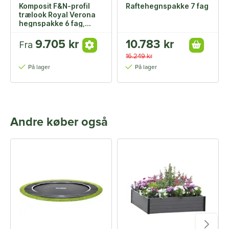
Komposit F&N-profil
Raftehegnspakke 7 fag
trælook Royal Verona
hegnspakke 6 fag,
144,5 cm højde
9.705 kr
10.783 kr
Fra
16.249 kr
På lager
På lager
Andre køber også