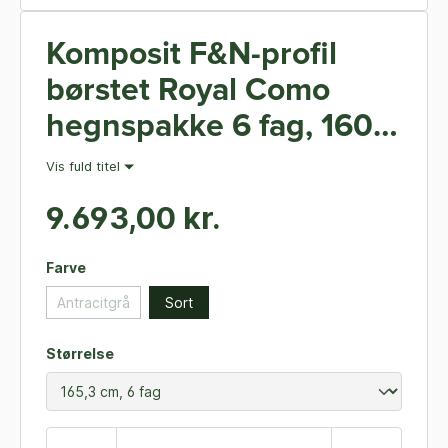
Komposit F&N-profil
børstet Royal Como
hegnspakke 6 fag, 160,3
cm højde
Vis fuld titel
9.693,00 kr.
Farve
Antracitgrå
Sort
Størrelse