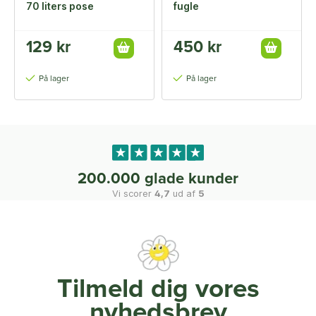
70 liters pose
fugle
129 kr
450 kr
På lager
På lager
200.000 glade kunder
Vi scorer
4,7
ud af
5
Tilmeld dig vores
nyhedsbrev