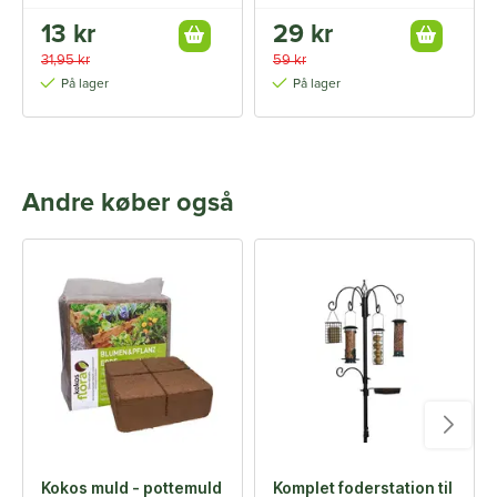
13 kr
29 kr
31,95 kr
59 kr
På lager
På lager
Andre køber også
Kokos muld - pottemuld
Komplet foderstation til