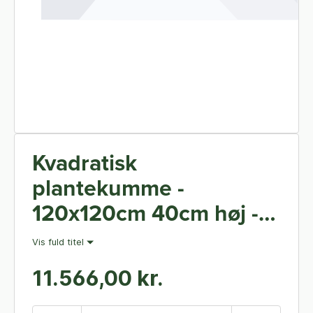
Kvadratisk
plantekumme -
120x120cm 40cm høj -
Højgalvaniseret
Vis fuld titel
Magnelis - Med hjul
11.566,00 kr.