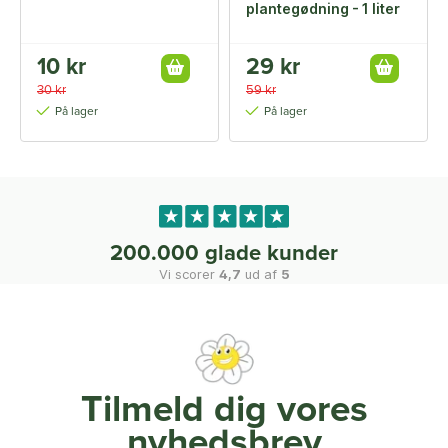
plantegødning - 1 liter
10 kr
29 kr
30 kr
59 kr
På lager
På lager
200.000 glade kunder
Vi scorer
4,7
ud af
5
Tilmeld dig vores
nyhedsbrev