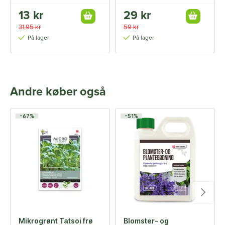
13 kr
29 kr
31,95 kr
59 kr
På lager
På lager
Andre køber også
-67%
-51%
Mikrogrønt Tatsoi frø
Blomster- og