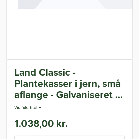
Land Classic -
Plantekasser i jern, små
aflange - Galvaniseret -
40 x 80 cm 25 cm høj -
Vis fuld titel
Med bund
1.038,00 kr.