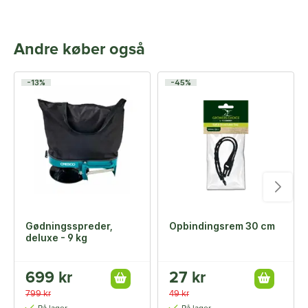
Andre køber også
-13%
-45%
Gødningsspreder,
Opbindingsrem 30 cm
deluxe - 9 kg
699 kr
27 kr
799 kr
49 kr