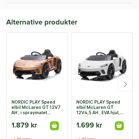
Alternative produkter
NORDIC PLAY Speed
NORDIC PLAY Speed
elbil McLaren GT 12V7
elbil McLaren GT
AH , i spraymalet
12V4,5 AH , EVA hjul,
kobber
hvid
1.879 kr
1.699 kr