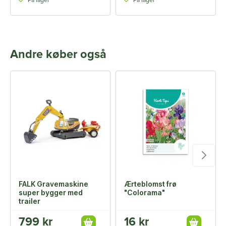
På lager
På lager
Andre køber også
FALK Gravemaskine
Ærteblomst frø
super bygger med
"Colorama"
trailer
799 kr
16 kr