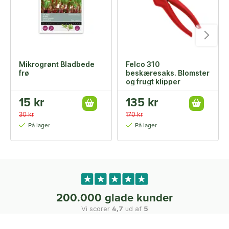
Mikrogrønt Bladbede
Felco 310
frø
beskæresaks. Blomster
og frugt klipper
15 kr
135 kr
30 kr
170 kr
På lager
På lager
200.000 glade kunder
Vi scorer
4,7
ud af
5