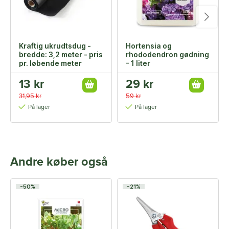
Kraftig ukrudtsdug -
Hortensia og
bredde: 3,2 meter - pris
rhododendron gødning
pr. løbende meter
- 1 liter
13 kr
29 kr
31,95 kr
59 kr
På lager
På lager
Andre køber også
-50%
-21%