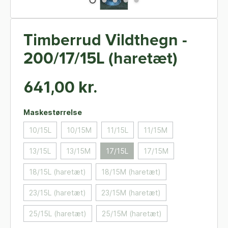
Timberrud Vildthegn -
200/17/15L (haretæt)
641,00 kr.
Maskestørrelse
10/15L
10/15M
11/15L
11/15M
13/15L
13/15M
17/15L
17/15M
18/15L (haretæt)
18/15M (haretæt)
23/15L (haretæt)
23/15M (haretæt)
25/15L (haretæt)
25/15M (haretæt)