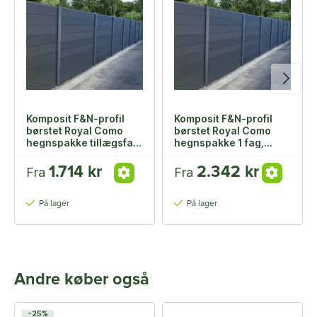
Komposit F&N-profil
Komposit F&N-profil
børstet Royal Como
børstet Royal Como
hegnspakke tillægsfag,
hegnspakke 1 fag,
179,9 cm højde
179,9 cm højde
1.714 kr
2.342 kr
Fra
Fra
På lager
På lager
Andre køber også
-25%