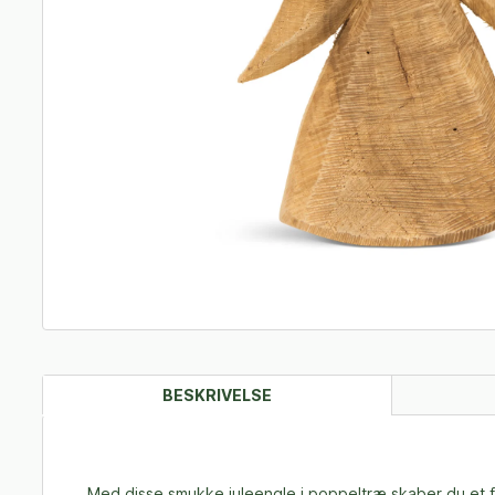
BESKRIVELSE
Med disse smukke juleengle i poppeltræ skaber du et flo