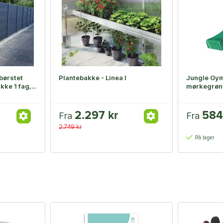
børstet
Plantebakke - Linea I
Jungle Gym
ke 1 fag,
mørkegrøn
2.297 kr
584
Fra
Fra
2.749 kr
På lager