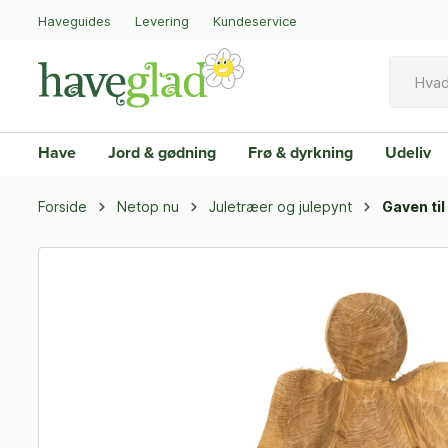
Haveguides
Levering
Kundeservice
Have
Jord & gødning
Frø & dyrkning
Udeliv
Forside
Netop nu
Juletræer og julepynt
Gaven ti