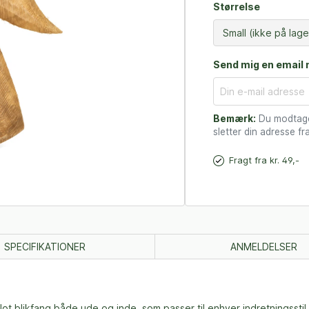
Størrelse
Send mig en email n
Bemærk:
Du modtager
sletter din adresse fra
Fragt fra kr. 49,-
SPECIFIKATIONER
ANMELDELSER
t blikfang både ude og inde, som passer til enhver indretningsstil.