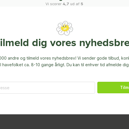
Vi scorer
4,7
ud af
5
ilmeld dig vores nyhedsbr
00 andre og tilmeld vores nyhedsbrev! Vi sender gode tilbud, ko
til havefolket ca. 8-10 gange årligt. Du kan til enhver tid afmelde dig
Tilm