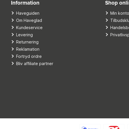
Information
Shop onl
Haveguiden
Min kont
Om Haveglad
Tilbudskl
Kundeservice
Handelsbe
Levering
Privatlivsp
Returnering
Reklamation
Fortryd ordre
Bliv affiliate partner