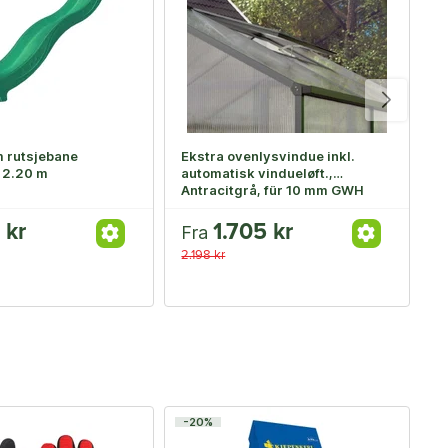
 rutsjebane
Ekstra ovenlysvindue inkl.
P
 2.20 m
automatisk vindueløft.,
t
Antracitgrå, für 10 mm GWH
 kr
1.705 kr
Fra
F
2.198 kr
-20%
-