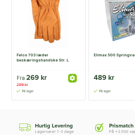
Felco 703 læder
Elimax 500 Springv
beskæringshandske Str. L
269 kr
489 kr
Fra
299 kr
På lager
På lager
Hurtig Levering
Prismatch
Lagervarer 1-3 dage
På +2.500 va