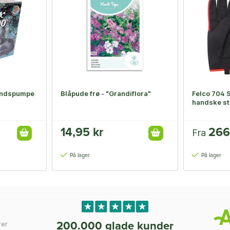
andspumpe
Blåpude frø - "Grandiflora"
Felco 704
handske st
14,95 kr
266
Fra
På lager
På lager
rer
200.000 glade kunder