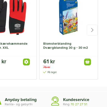
 Skærehæmmende
Blomsterblanding
F
r. XXL
Dværgblanding 30 g - 30 m2
b
 kr
61 kr
F
76 kr
2
På lager
Anyday betaling
Kundeservice
Rente- og gebyrfri
Ring
70 27 27 51