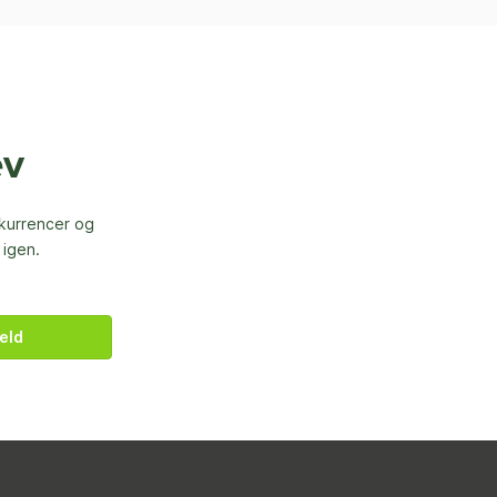
ev
nkurrencer og
 igen.
eld