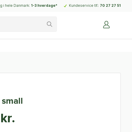
g i hele Danmark:
1-3 hverdage*
Kundeservice tlf.:
70 27 27 51
 small
kr.