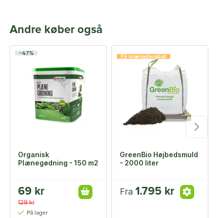
Andre køber også
-47%
Få mængderabat
Organisk
GreenBio Højbedsmuld
Plænegødning - 150 m2
- 2000 liter
69 kr
1.795 kr
Fra
129 kr
På lager