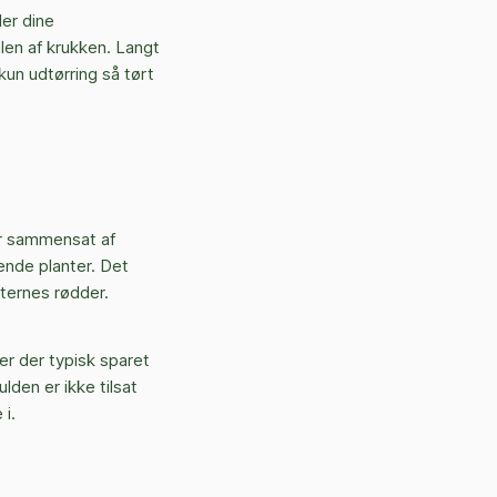
er dine
en af krukken. Langt
kun udtørring så tørt
er sammensat af
ende planter. Det
nternes rødder.
er der typisk sparet
lden er ikke tilsat
 i.