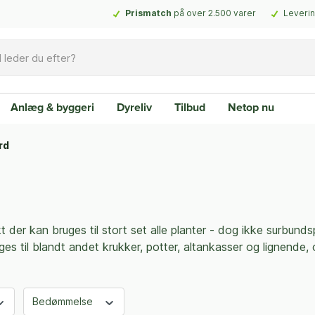
Prismatch
på over 2.500 varer
Leverin
Anlæg & byggeri
Dyreliv
Tilbud
Netop nu
rd
der kan bruges til stort set alle planter - dog ikke surbundsp
ges til blandt andet krukker, potter, altankasser og lignende,
Bedømmelse