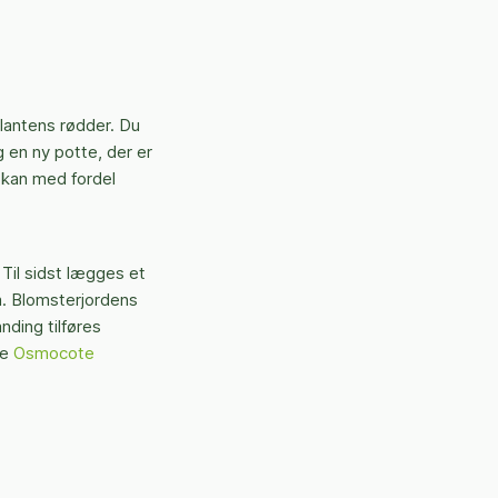
plantens rødder. Du
 en ny potte, der er
 kan med fordel
Til sidst lægges et
em. Blomsterjordens
nding tilføres
de
Osmocote