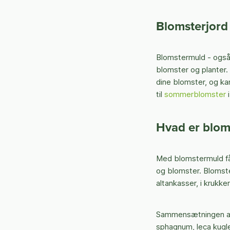
Blomsterjord 
Blomstermuld - også k
blomster og planter.
dine blomster, og k
til
sommerblomster
i
Hvad er blom
Med blomstermuld får
og blomster. Blomste
altankasser, i krukk
Sammensætningen af b
sphagnum, leca kugler