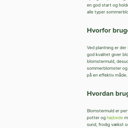
en god start og hold
alle typer sommerblom
Hvorfor bruge
Ved plantning er der
god kvalitet giver bl
blomstermuld, desude
sommerblomster og pl
på en effektiv måde.
Hvordan brug
Blomstermuld er perf
potter og
højbede
m.
sund, frodig vækst o