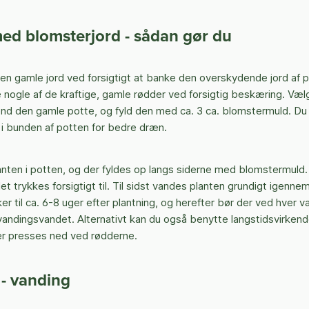
d blomsterjord - sådan gør du
den gamle jord ved forsigtigt at banke den overskydende jord af 
e nogle af de kraftige, gamle rødder ved forsigtig beskæring. Vælg
end den gamle potte, og fyld den med ca. 3 ca. blomstermuld. Du
i bunden af potten for bedre dræn.
anten i potten, og der fyldes op langs siderne med blomstermuld. 
et trykkes forsigtigt til. Til sidst vandes planten grundigt igenn
er til ca. 6-8 uger efter plantning, og herefter bør der ved hver va
 vandingsvandet. Alternativt kan du også benytte langstidsvirken
r presses ned ved rødderne.
 - vanding