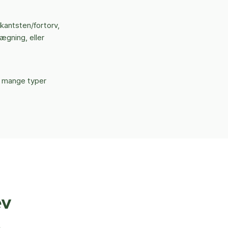
 kantsten/fortorv,
ægning, eller
e mange typer
ev