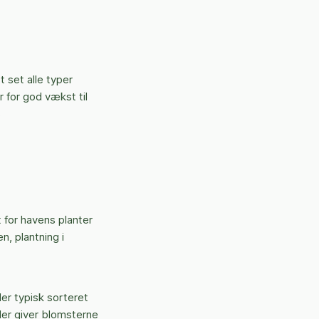
 set alle typer
 for god vækst til
s
 for havens planter
n, plantning i
er typisk sorteret
 der giver blomsterne