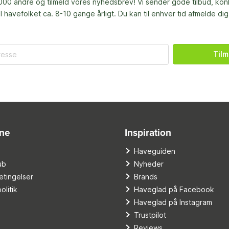
00 andre og tilmeld vores nyhedsbrev! Vi sender gode tilbud, ko
til havefolket ca. 8-10 gange årligt. Du kan til enhver tid afmelde dig
Tilm
ine
Inspiration
o
Haveguiden
ub
Nyheder
tingelser
Brands
olitik
Haveglad på Facebook
Haveglad på Instagram
Trustpilot
Reviews