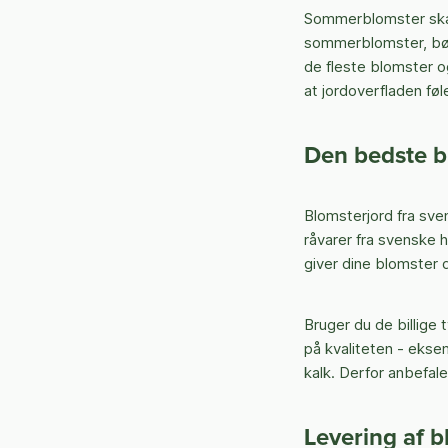
Sommerblomster skal
sommerblomster, bør
de fleste blomster og
at jordoverfladen føl
Den bedste 
Blomsterjord fra sve
råvarer fra svenske h
giver dine blomster 
Bruger du de billige
på kvaliteten - eksem
kalk. Derfor anbefale
Levering af b