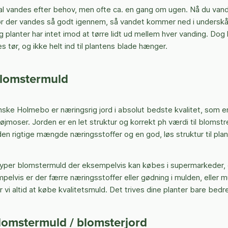
 vandes efter behov, men ofte ca. en gang om ugen. Nå du vand
 der vandes så godt igennem, så vandet kommer ned i underskål
 planter har intet imod at tørre lidt ud mellem hver vanding. Dog 
es tør, og ikke helt ind til plantens blade hænger.
blomstermuld
nske Holmebo er næringsrig jord i absolut bedste kvalitet, som 
øjmoser. Jorden er en let struktur og korrekt ph værdi til blomstr
den rigtige mængde næringsstoffer og en god, løs struktur til pla
 typer blomstermuld der eksempelvis kan købes i supermarkeder, 
pelvis er der færre næringsstoffer eller gødning i mulden, eller mu
r vi altid at købe kvalitetsmuld. Det trives dine planter bare bedre
lomstermuld / blomsterjord