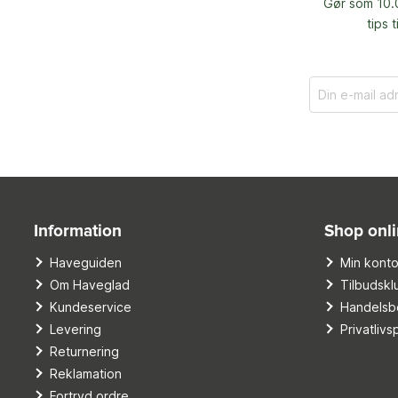
Gør som 10.0
tips 
Information
Shop onl
Haveguiden
Min kont
Om Haveglad
Tilbudskl
Kundeservice
Handelsbe
Levering
Privatlivsp
Returnering
Reklamation
Fortryd ordre