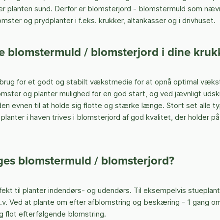
er planten sund. Derfor er blomsterjord - blomstermuld som nævn
ster og prydplanter i f.eks. krukker, altankasser og i drivhuset.
 blomstermuld / blomsterjord i dine kruk
 brug for et godt og stabilt vækstmedie for at opnå optimal væks
omster og planter mulighed for en god start, og ved jævnligt udskift
n evnen til at holde sig flotte og stærke længe. Stort set alle t
anter i haven trives i blomsterjord af god kvalitet, der holder 
es blomstermuld / blomsterjord?
ekt til planter indendørs- og udendørs. Til eksempelvis stueplante
v. Ved at plante om efter afblomstring og beskæring - 1 gang om
g flot efterfølgende blomstring.