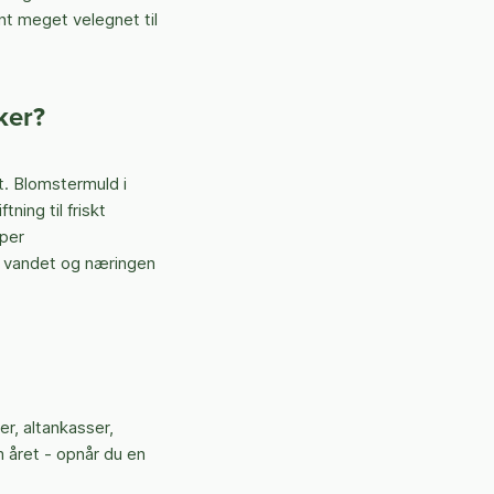
t meget velegnet til
ker?
t. Blomstermuld i
ning til friskt
yper
på vandet og næringen
r, altankasser,
 året - opnår du en