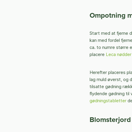
Ompotning me
Start med at fjerne 
kan med fordel fjern
ca. to numre større 
placere
Leca nødder
Herefter placeres pl
lag muld øverst, og d
tilsatte gødning rækk
flydende gødning til
gødningstabletter
de
Blomsterjord