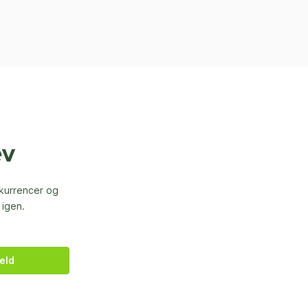
ev
nkurrencer og
 igen.
eld