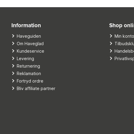
Information
Shop onl
Haveguiden
Min kont
Om Haveglad
Tilbudskl
Kundeservice
Handelsbe
Levering
Privatlivsp
Returnering
Reklamation
Fortryd ordre
Bliv affiliate partner