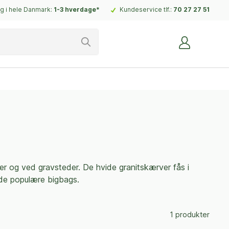
g i hele Danmark:
1-3 hverdage*
Kundeservice tlf.:
70 27 27 51
kker og ved gravsteder. De hvide granitskærver fås i
i de populære bigbags.
1 produkter