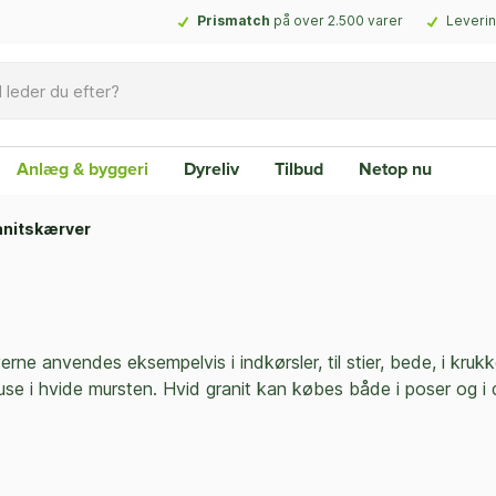
Prismatch
på over 2.500 varer
Leverin
Anlæg & byggeri
Dyreliv
Tilbud
Netop nu
anitskærver
erne anvendes eksempelvis i indkørsler, til stier, bede, i kru
t huse i hvide mursten. Hvid granit kan købes både i poser og 