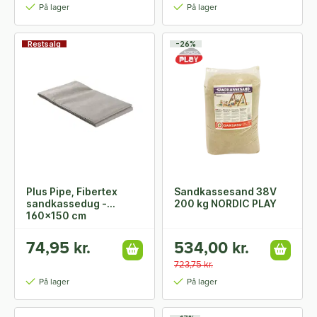
På lager
På lager
Restsalg
-26%
Plus Pipe, Fibertex
Sandkassesand 38V
sandkassedug -
200 kg NORDIC PLAY
160x150 cm
74,95 kr.
534,00 kr.
723,75 kr.
På lager
På lager