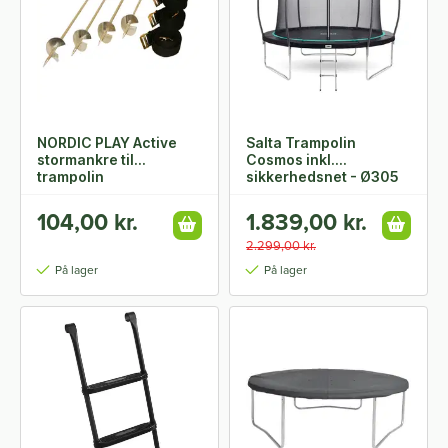
NORDIC PLAY Active
Salta Trampolin
stormankre til
Cosmos inkl.
trampolin
sikkerhedsnet - Ø305
cm
104,00 kr.
1.839,00 kr.
2.299,00 kr.
På lager
På lager