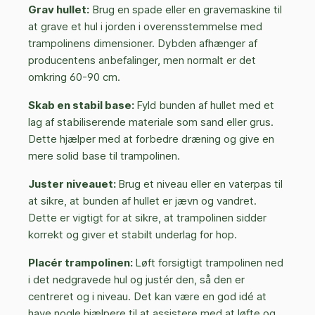
Grav hullet:
Brug en spade eller en gravemaskine til
at grave et hul i jorden i overensstemmelse med
trampolinens dimensioner. Dybden afhænger af
producentens anbefalinger, men normalt er det
omkring 60-90 cm.
Skab en stabil base:
Fyld bunden af hullet med et
lag af stabiliserende materiale som sand eller grus.
Dette hjælper med at forbedre dræning og give en
mere solid base til trampolinen.
Juster niveauet:
Brug et niveau eller en vaterpas til
at sikre, at bunden af hullet er jævn og vandret.
Dette er vigtigt for at sikre, at trampolinen sidder
korrekt og giver et stabilt underlag for hop.
Placér trampolinen:
Løft forsigtigt trampolinen ned
i det nedgravede hul og justér den, så den er
centreret og i niveau. Det kan være en god idé at
have nogle hjælpere til at assistere med at løfte og