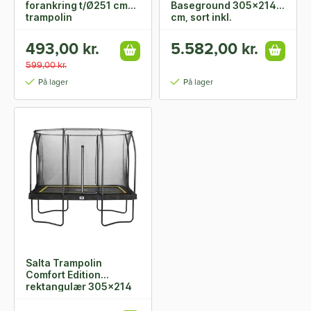
forankring t/Ø251 cm
Baseground 305x214
trampolin
cm, sort inkl.
sikkerhedsnet
493,00 kr.
5.582,00 kr.
599,00 kr.
På lager
På lager
Salta Trampolin
Comfort Edition
rektangulær 305x214
cm, sort inkl.
sikkerhedsnet