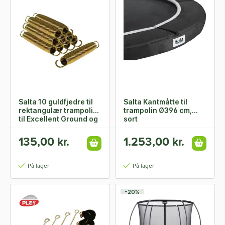
Salta 10 guldfjedre til
Salta Kantmåtte til
rektangulær trampolin
trampolin Ø396 cm,
til Excellent Ground og
sort
Premium Black Edition
135,00 kr.
1.253,00 kr.
På lager
På lager
-20%