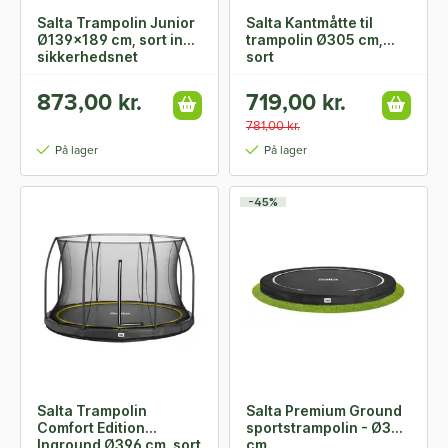
Salta Trampolin Junior
Salta Kantmåtte til
Ø139x189 cm, sort inkl.
trampolin Ø305 cm,
sikkerhedsnet
sort
873,00 kr.
719,00 kr.
781,00 kr.
På lager
På lager
-45%
Salta Trampolin
Salta Premium Ground
Comfort Edition
sportstrampolin - Ø366
Inground Ø396 cm, sort
cm