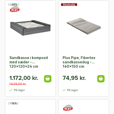
-28%
Restsalg
Sandkasse i komposit
Plus Pipe, Fibertex
med sæder -
sandkassedug -
120x120x24 cm
160x150 cm
1.172,00 kr.
74,95 kr.
1.629,00 kr.
På lager
På lager
-16%