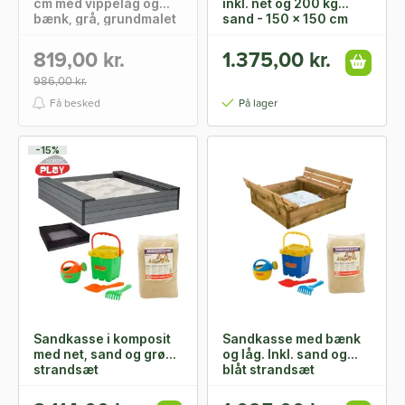
cm med vippelåg og
inkl. net og 200 kg
bænk, grå, grundmalet
sand - 150 x 150 cm
NORDIC PLAY
819,00 kr.
1.375,00 kr.
986,00 kr.
Få besked
På lager
-15%
Sandkasse i komposit
Sandkasse med bænk
med net, sand og grønt
og låg. Inkl. sand og
strandsæt
blåt strandsæt