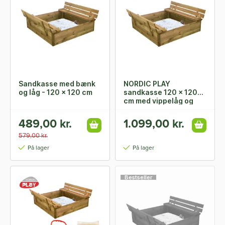
Sandkasse med bænk
NORDIC PLAY
og låg - 120 x 120 cm
sandkasse 120 x 120
cm med vippelåg og
bænk og 240 kg
Certificeret sand
489,00 kr.
1.099,00 kr.
579,00 kr.
På lager
På lager
Bestseller