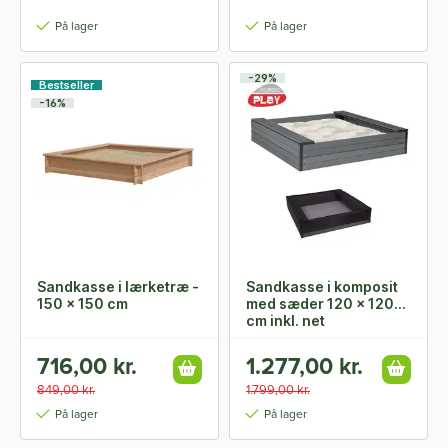
På lager
På lager
-29%
Bestseller
-16%
Sandkasse i lærketræ -
Sandkasse i komposit
150 x 150 cm
med sæder 120 x 120
cm inkl. net
716,00 kr.
1.277,00 kr.
849,00 kr.
1.799,00 kr.
På lager
På lager