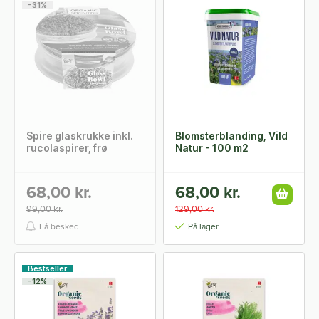
-31%
Spire glaskrukke inkl.
Blomsterblanding, Vild
rucolaspirer, frø
Natur - 100 m2
68,00 kr.
68,00 kr.
99,00 kr.
129,00 kr.
Få besked
På lager
Bestseller
-12%