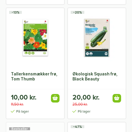
-13%
-20%
Tallerkensmækker frø,
Økologisk Squash frø,
Tom Thumb
Black Beauty
10,00 kr.
20,00 kr.
11,50 kr.
25,00 kr.
På lager
På lager
-47%
Bestseller