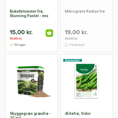
Buketblomster frø,
Mikrogrønt Radise frø
Stunning Pastel - mix
15,00 kr.
19,00 kr.
16,95 kr.
30,00 kr.
På lager
Få besked
Bestseller
Skyggegræs græsfrø -
Ærtefrø, Vidor
70 m2