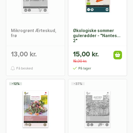
Mikrogrønt Ærteskud,
Økologiske sommer
frø
gulerødder - "Nantes
2"
13,00 kr.
15,00 kr.
19,00 kr.
Få besked
På lager
-12%
-37%