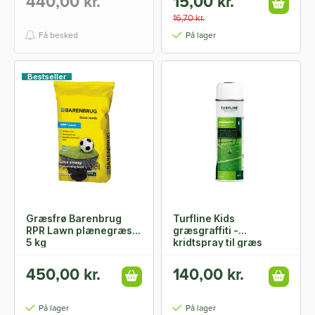
440,00 kr.
15,00 kr.
16,70 kr.
Få besked
På lager
Bestseller
Græsfrø Barenbrug
Turfline Kids
RPR Lawn plænegræs -
græsgraffiti -
5 kg
kridtspray til græs
450,00 kr.
140,00 kr.
På lager
På lager