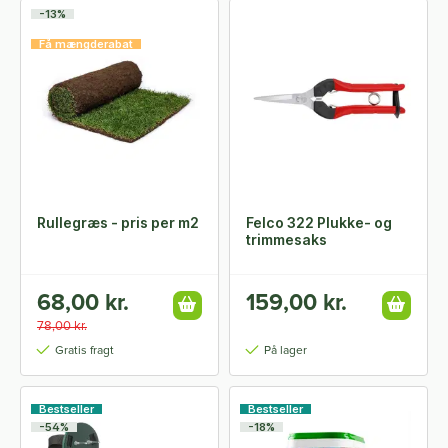
-13%
Få mængderabat
Rullegræs - pris per m2
Felco 322 Plukke- og
trimmesaks
68,00 kr.
159,00 kr.
78,00 kr.
Gratis fragt
På lager
Bestseller
Bestseller
-54%
-18%