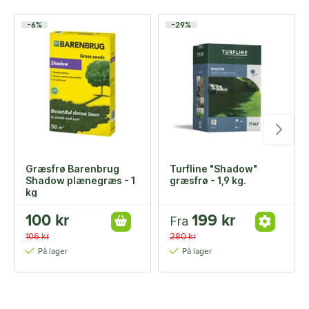
-6%
-29%
Græsfrø Barenbrug
Turfline "Shadow"
Shadow plænegræs - 1
græsfrø - 1,9 kg.
kg
100 kr
199 kr
Fra
106 kr
280 kr
På lager
På lager