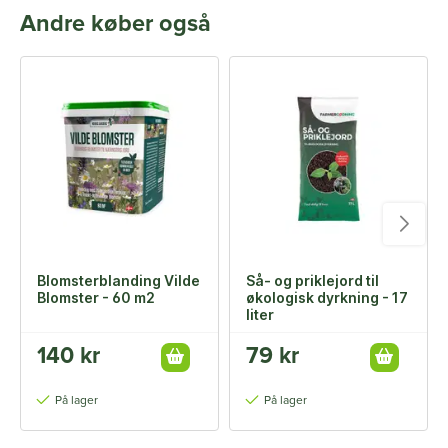
Andre køber også
Blomsterblanding Vilde
Så- og priklejord til
Blomster - 60 m2
økologisk dyrkning - 17
liter
140 kr
79 kr
På lager
På lager