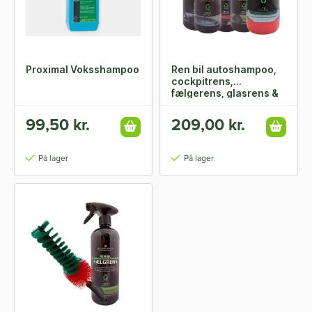
Proximal Voksshampoo
Ren bil autoshampoo,
cockpitrens,
fælgerens, glasrens &
insektfjerner
99,50 kr.
209,00 kr.
På lager
På lager