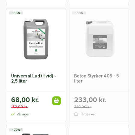
-55%
-33%
Universal Lud (Hvid) -
Beton Styrker 405 - 5
2,5 liter
liter
68,00 kr.
233,00 kr.
152,00 kr.
349,00 kr.
På lager
Få besked
-22%