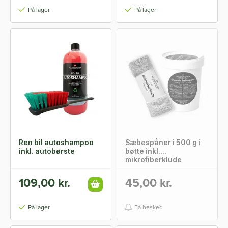
På lager
På lager
Ren bil autoshampoo
Sæbespåner i 500 g i
inkl. autobørste
bøtte inkl.
mikrofiberklude
109,00 kr.
45,00 kr.
På lager
Få besked