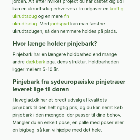
jorden. Alt efter hvilket projekt du har kastet dig ud i,
kan en ukrudtsdug erhverves i to udgaver en
kraftig
ukrudtsdug
og en mere
fin
ukrudtsdug
. Med
jordspyd
kan man fæstne
ukrudtsdugen, så den nemmere holdes på plads.
Hvor længe holder pinjebark?
Pinjebark har en længere holdbarhed end mange
andre
dækbark
pga. dens struktur. Holdbarheden
ligger mellem 5-10 år.
Pinjebark fra sydeuropæiske pinjetræer
leveret lige til døren
Haveglad.dk har et bredt udvalg af kvalitets
pinjebark til den helt rigtig pris, og du kan nemt køb
pinjebark i den mængde, der passer til dine behov.
Mangler du en enkelt pose, en palle med poser eller
en bigbag, så kan vi hjælpe med det hele.