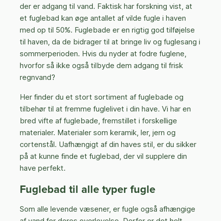
der er adgang til vand. Faktisk har forskning vist, at
et fuglebad kan øge antallet af vilde fugle i haven
med op til 50%. Fuglebade er en rigtig god tilføjelse
til haven, da de bidrager til at bringe liv og fuglesang i
sommerperioden. Hvis du nyder at fodre fuglene,
hvorfor så ikke også tilbyde dem adgang til frisk
regnvand?
Her finder du et stort sortiment af fuglebade og
tilbehør til at fremme fuglelivet i din have. Vi har en
bred vifte af fuglebade, fremstillet i forskellige
materialer. Materialer som keramik, ler, jern og
cortenstål. Uafhængigt af din haves stil, er du sikker
på at kunne finde et fuglebad, der vil supplere din
have perfekt.
Fuglebad til alle typer fugle
Som alle levende væsener, er fugle også afhængige
af vand for deres overlevelse. Derfor er det helt