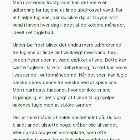
Men i vinterens frostgrader kan det være en
udfordring for fuglene at finde ubefrosset vand. For
at hjælpe fuglene, bør du sikre dig at tilbyde isfrit
vand i haven hver dag i løbet af de koldere måneder,
ideelt i et fuglebad.
Under barfrost bliver det endnu mere udfordrende
for fuglene at finde tilstrækkeligt med vand, fordi
jorden fryser uden at være dækket af sne. Dette kan
sætte fuglene i fare for dehydrering, hvilket kan være
livstruende i vintermånederne. Når det sner, kan fugle
dække deres behov for væske ved at spise sne.
Men i barfrostsituationer, hvor der ikke er sne
tilgængelig, er det vigtigt at træde til og hjælpe
havenes fugle med at slukke tørsten.
Der er flere måder at holde vandet isfrit på. Du kan
blandt andet tilsætte nogle dråber olie til vandet,
eller du kan bruge en varmeplade, som ofte
anvendes til høns, for at forhindre vandet i at fryse.