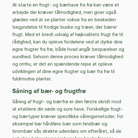
At starte en frugt- og bærhave fra frø kan være et
arbejde der kræver tålmodighed, men giver også
glæden ved at se planter vokse fra en beskeden
begyndelse til frodige buske og træer, der bærer
frugt. Med et bredt udvalg af højkvalitets frugt frø til
rådighed, kan du opleve fordelene ved at dyrke dine
egne frugter fra frø, både hvad angår besparelser og
sundhed. Selvom denne proces kræver tålmodighed
og omhu, er det en spændende rejse at opleve
udviklingen af dine egne frugter og bær fra frø til
fuldmodne planter.
Såning af bær- og frugtfrø
Såning af frugt- og bærfrø er den første skridt mod
at etablere din søde og sure have. Forskellige frugt-
og bærtyper kræver specifikke såningsmetoder. For
eksempel bør hårdføre bær som hindbær og
brombær sås direkte udendørs om efteråret, så de