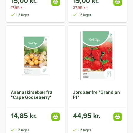
15,00 kr.
19,00 kr.
17,95 kr.
37,95 kr.
På lager
På lager
Ananaskirsebær frø
Jordbær frø "Grandian
"Cape Gooseberry"
F1"
14,85 kr.
44,95 kr.
På lager
På lager