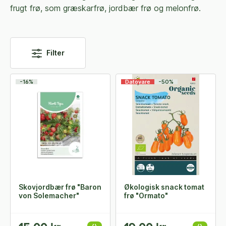
frugt frø, som græskarfrø, jordbær frø og melonfrø.
Filter
-16%
Datovare
-50%
Skovjordbær frø "Baron
Økologisk snack tomat
von Solemacher"
frø "Ormato"