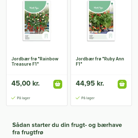
Jordbær frø "Rainbow
Jordbær frø "Ruby Ann
Treasure F1"
F1"
45,00 kr.
44,95 kr.
På lager
På lager
Sådan starter du din frugt- og bærhave
fra frugtfrø