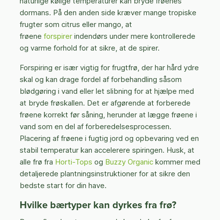
naturlige kølige temperaturer kan bryde frøenes
dormans. På den anden side kræver mange tropiske
frugter som citrus eller mango, at
frøene
forspirer
indendørs under mere kontrollerede
og varme forhold for at sikre, at de spirer.
Forspiring er især vigtig for frugtfrø, der har hård ydre
skal og kan drage fordel af forbehandling såsom
blødgøring i vand eller let slibning for at hjælpe med
at bryde frøskallen. Det er afgørende at forberede
frøene korrekt før såning, herunder at lægge frøene i
vand som en del af forberedelsesprocessen.
Placering af frøene i fugtig jord og opbevaring ved en
stabil temperatur kan accelerere spiringen. Husk, at
alle frø fra
Horti-Tops
og
Buzzy Organic
kommer med
detaljerede plantningsinstruktioner for at sikre den
bedste start for din have.
Hvilke bærtyper kan dyrkes fra frø?