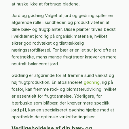
at huske ikke at forbruge bladene.
Jord og gødning Valget af jord og gødning spiller en
afgørende rolle i sundheden og produktiviteten af
dine bær- og frugtplanter. Disse planter trives bedst
i veldrænet jord rig på organisk materiale, hvilket
sikrer god rodvækst og tilstrækkelig
næringsstoftilførsel. For bær er en let sur jord ofte at
foretrække, mens mange frugttræer kræver en mere
neutralt balanceret jord.
Gødning er afgørende for at fremme sund vækst og
høj frugtproduktion. En afbalanceret
gødning
, rig på
fosfor, kan fremme rod- og blomsterudvikling, hvilket
er essentielt for frugtdannelse. Yderligere, for
bærbuske som blåbær, der kræver mere specifik
jord pH, kan en specialiseret gødning hjælpe med at
opretholde de optimale vækstbetingelser.
Vedligeholdelse af din bær- og