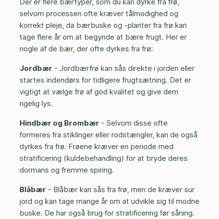
Der er flere bærtyper, som du kan dyrke fra frø,
selvom processen ofte kræver tålmodighed og
korrekt pleje, da bærbuske og -planter fra frø kan
tage flere år om at begynde at bære frugt. Her er
nogle af de bær, der ofte dyrkes fra frø:
Jordbær
- Jordbærfrø kan sås direkte i jorden eller
startes indendørs for tidligere frugtsætning. Det er
vigtigt at vælge frø af god kvalitet og give dem
rigelig lys.
Hindbær og Brombær
- Selvom disse ofte
formeres fra stiklinger eller rodstængler, kan de også
dyrkes fra frø. Frøene kræver en periode med
stratificering (kuldebehandling) for at bryde deres
dormans og fremme spiring.
Blåbær
- Blåbær kan sås fra frø, men de kræver sur
jord og kan tage mange år om at udvikle sig til modne
buske. De har også brug for stratificering før såning.