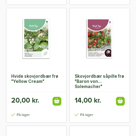
Hvide skovjordbær frø
Skovjordbær såpille frø
"Yellow Cream"
"Baron von
Solemacher"
20,00 kr.
14,00 kr.
På lager
På lager