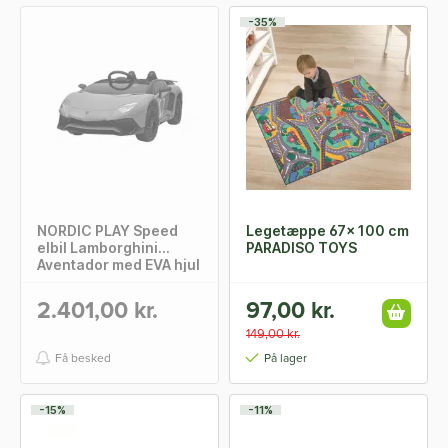
-35%
NORDIC PLAY Speed
Legetæppe 67x 100 cm
elbil Lamborghini
PARADISO TOYS
Aventador med EVA hjul
og lædersæde, 12V,
Orange
2.401,00 kr.
97,00 kr.
149,00 kr.
Få besked
På lager
-15%
-11%