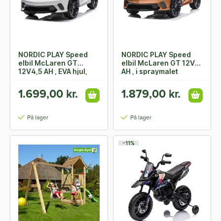
NORDIC PLAY Speed
NORDIC PLAY Speed
elbil McLaren GT
elbil McLaren GT 12V7
12V4,5 AH , EVA hjul,
AH , i spraymalet
hvid
kobber
1.699,00 kr.
1.879,00 kr.
På lager
På lager
-11%