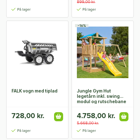
899,00 kr.
På lager
På lager
-16%
FALK vogn med tiplad
Jungle Gym Hut
legetårn inkl. swing
modul og rutschebane
728,00 kr.
4.758,00 kr.
5.668,00 kr.
På lager
På lager