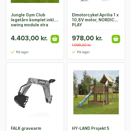
Jungle Gym Club
Elmotorcykel Aprilia 1 x
legetårn komplet inkl.
10,8V motor, NORDIC
swing module xtra
PLAY
ekskl. rutschebane
4.403,00 kr.
978,00 kr.
1.099,00 kr.
På lager
På lager
FALK gravearm
HY-LAND Projekt 5