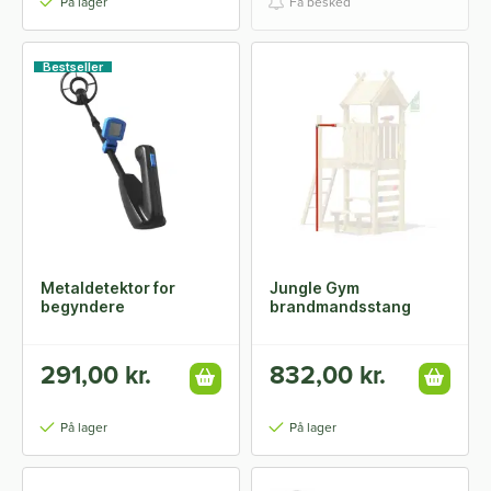
På lager
Få besked
Bestseller
Metaldetektor for
Jungle Gym
begyndere
brandmandsstang
291,00 kr.
832,00 kr.
På lager
På lager