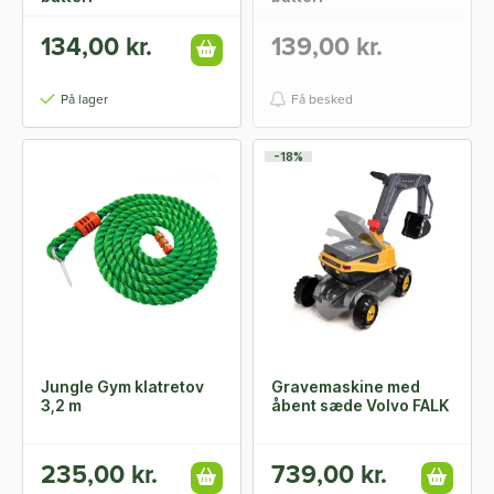
134,00 kr.
139,00 kr.
På lager
Få besked
-18%
Jungle Gym klatretov
Gravemaskine med
3,2 m
åbent sæde Volvo FALK
235,00 kr.
739,00 kr.