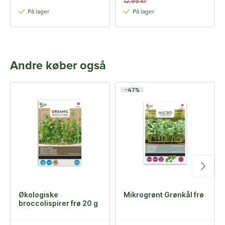
12,95 kr
På lager
På lager
Andre køber også
-47%
Økologiske
Mikrogrønt Grønkål frø
broccolispirer frø 20 g