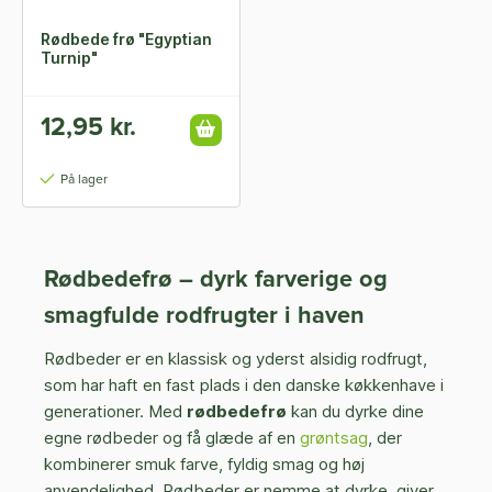
Rødbede frø "Egyptian
Turnip"
12,95 kr.
På lager
Rødbedefrø – dyrk farverige og
smagfulde rodfrugter i haven
Rødbeder er en klassisk og yderst alsidig rodfrugt,
som har haft en fast plads i den danske køkkenhave i
generationer. Med
rødbedefrø
kan du dyrke dine
egne rødbeder og få glæde af en
grøntsag
, der
kombinerer smuk farve, fyldig smag og høj
anvendelighed. Rødbeder er nemme at dyrke, giver