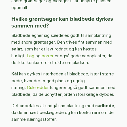
andre grøntsager og bidrager til at udnytte pladsen
optimalt.
Hvilke grøntsager kan bladbede dyrkes
sammen med?
Bladbede egner sig særdeles godt til samplantning
med andre grøntsager. Den trives fint sammen med
salat
, som har et lavt rodnet og kan høstes
hurtigt.
Løg
og
porrer
er også gode naboplanter, da
de ikke konkurrerer direkte om pladsen.
Kål
kan dyrkes i nærheden af bladbede, især i større
bede, hvor der er god plads og rigelig
næring.
Gulerødder
fungerer også godt sammen med
bladbede, da de udnytter jorden i forskellige dybder.
Det anbefales at undgå samplantning med
rødbede
,
da de er nært beslægtede og kan konkurrere om de
samme næringsstoffer.