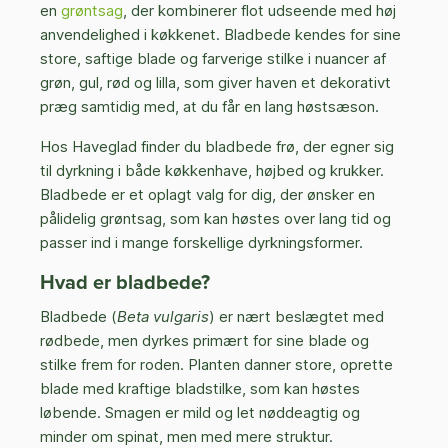
en
grøntsag
, der kombinerer flot udseende med høj
anvendelighed i køkkenet. Bladbede kendes for sine
store, saftige blade og farverige stilke i nuancer af
grøn, gul, rød og lilla, som giver haven et dekorativt
præg samtidig med, at du får en lang høstsæson.
Hos Haveglad finder du bladbede frø, der egner sig
til dyrkning i både køkkenhave, højbed og krukker.
Bladbede er et oplagt valg for dig, der ønsker en
pålidelig grøntsag, som kan høstes over lang tid og
passer ind i mange forskellige dyrkningsformer.
Hvad er bladbede?
Bladbede (
Beta vulgaris
) er nært beslægtet med
rødbede, men dyrkes primært for sine blade og
stilke frem for roden. Planten danner store, oprette
blade med kraftige bladstilke, som kan høstes
løbende. Smagen er mild og let nøddeagtig og
minder om spinat, men med mere struktur.