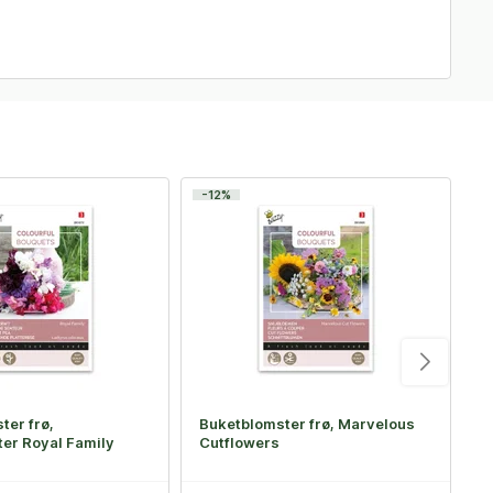
-12%
-
ter frø,
Buketblomster frø, Marvelous
B
er Royal Family
Cutflowers