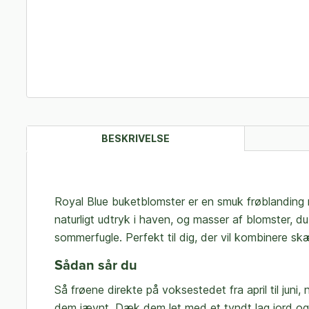
BESKRIVELSE
Royal Blue buketblomster er en smuk frøblanding m
naturligt udtryk i haven, og masser af blomster, d
sommerfugle. Perfekt til dig, der vil kombinere sk
Sådan sår du
Så frøene direkte på voksestedet fra april til juni,
dem jævnt. Dæk dem let med et tyndt lag jord og try