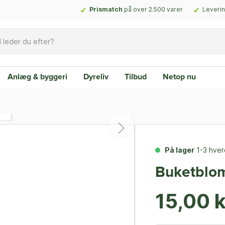
Prismatch
på over 2.500 varer
Leverin
Anlæg & byggeri
Dyreliv
Tilbud
Netop nu
På lager
1-3 hve
Buketblom
15,00 k