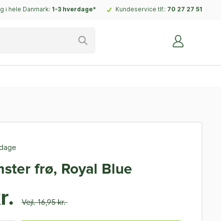
g i hele Danmark:
1-3 hverdage*
Kundeservice tlf.:
70 27 27 51
rdage
ster frø, Royal Blue
r.
Vejl. 16,95 kr.