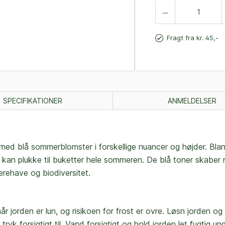
Fragt fra kr. 45,-
SPECIFIKATIONER
ANMELDELSER
ed blå sommerblomster i forskellige nuancer og højder. Blan
u kan plukke til buketter hele sommeren. De blå toner skaber 
ærehave og biodiversitet.
 når jorden er lun, og risikoen for frost er ovre. Løsn jorden 
k forsigtigt til. Vand forsigtigt og hold jorden let fugtig und