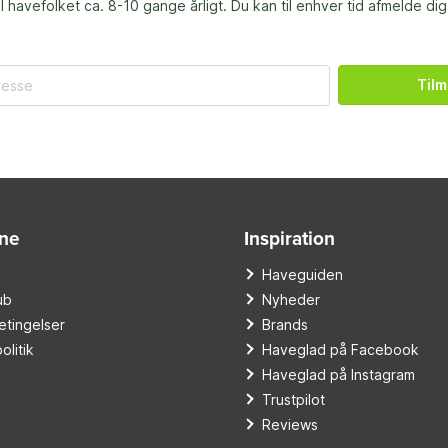
til havefolket ca. 8-10 gange årligt. Du kan til enhver tid afmelde dig
Tilm
ine
Inspiration
o
Haveguiden
ub
Nyheder
tingelser
Brands
olitik
Haveglad på Facebook
Haveglad på Instagram
Trustpilot
Reviews