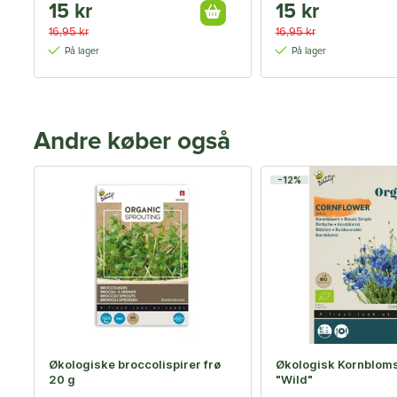
15 kr
15 kr
16,95 kr
16,95 kr
På lager
På lager
Andre køber også
-12%
Økologiske broccolispirer frø
Økologisk Kornbloms
20 g
"Wild"