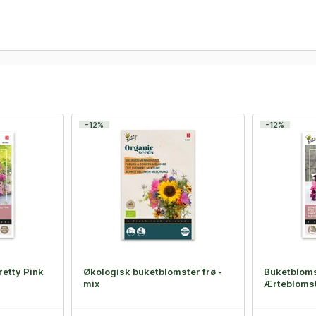
-12%
-12%
retty Pink
Økologisk buketblomster frø -
Buketbloms
mix
Ærteblomst