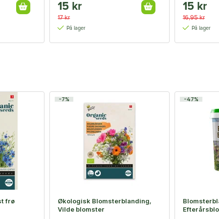
15 kr
15 kr
17 kr
16,95 kr
På lager
På lager
-7%
-47%
t frø
Økologisk Blomsterblanding,
Blomsterbl
Vilde blomster
Efterårsbl