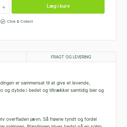
Læg i kurv
Click & Collect
FRAGT OG LEVERING
dingen er sammensat til at give et levende,
ro og dybde i bedet og tiltrækker samtidig bier og
og riv overfladen jævn. Så frøene tyndt og fordel
er spiringen. Blandingen trives bedst på en solrig