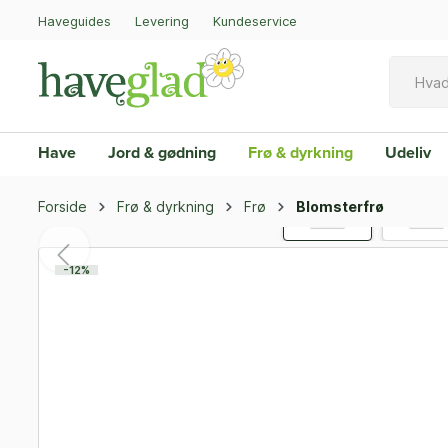
Haveguides
Levering
Kundeservice
Have
Jord & gødning
Frø & dyrkning
Udeliv
Forside
Frø & dyrkning
Frø
Blomsterfrø
-12%