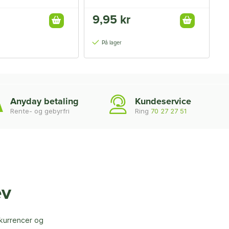
9,95 kr
2
2
På lager
Anyday betaling
Kundeservice
Rente- og gebyrfri
Ring
70 27 27 51
ev
nkurrencer og