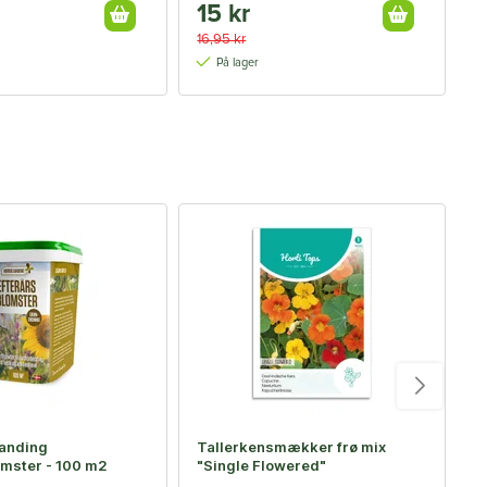
15 kr
1
16,95 kr
1
På lager
-
anding
Tallerkensmækker frø mix
E
omster - 100 m2
"Single Flowered"
D