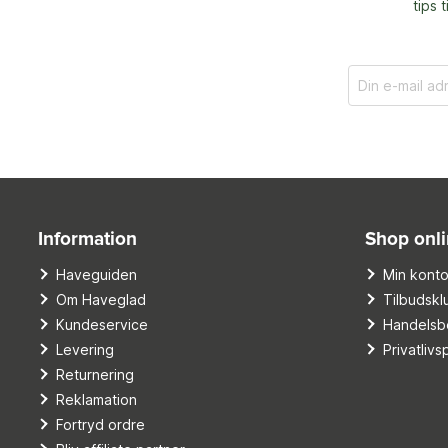
tips 
Information
Shop onl
Haveguiden
Min kont
Om Haveglad
Tilbudskl
Kundeservice
Handelsbe
Levering
Privatlivsp
Returnering
Reklamation
Fortryd ordre