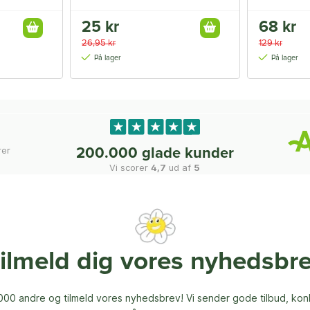
25 kr
68 kr
26,95 kr
129 kr
På lager
På lager
rer
200.000 glade kunder
Vi scorer
4,7
ud af
5
ilmeld dig vores nyhedsbr
00 andre og tilmeld vores nyhedsbrev! Vi sender gode tilbud, ko