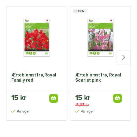
-12%
Ærteblomst frø,Royal
Ærteblomst frø, Royal
Family red
Scarlet pink
15 kr
15 kr
16,95 kr
På lager
På lager