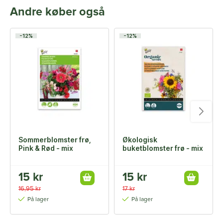
Andre køber også
-12%
-12%
Sommerblomster frø,
Økologisk
Pink & Rød - mix
buketblomster frø - mix
15 kr
15 kr
16,95 kr
17 kr
På lager
På lager