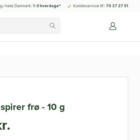
g i hele Danmark:
1-3 hverdage*
Kundeservice tlf.:
70 27 27 51
spirer frø - 10 g
r.