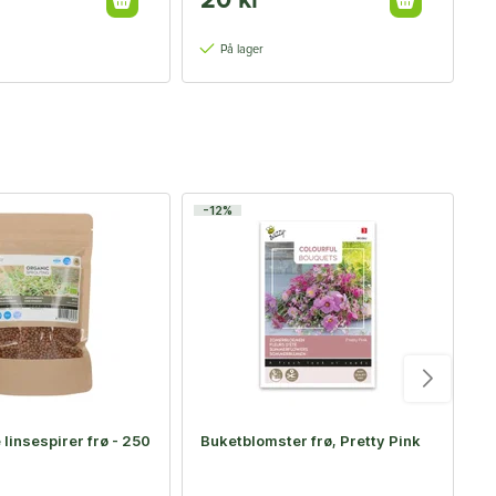
20 kr
2
På lager
-12%
-
linsespirer frø - 250
Buketblomster frø, Pretty Pink
Ø
V