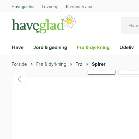
Haveguides
Levering
Kundeservice
Have
Jord & gødning
Frø & dyrkning
Udeliv
Forside
Frø & dyrkning
Frø
Spirer