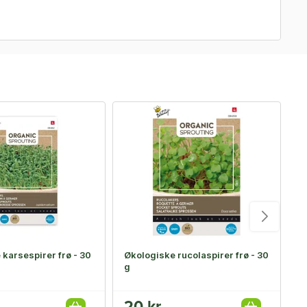
karsespirer frø - 30
Økologiske rucolaspirer frø - 30
Ø
g
3