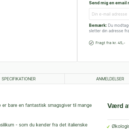
Send mig en email n
Bemærk:
Du modtager
sletter din adresse fra
Fragt fra kr. 45,-
SPECIFIKATIONER
ANMELDELSER
 er bare en fantastisk smagsgiver til mange
Værd a
silikum - som du kender fra det italienske
Økologi