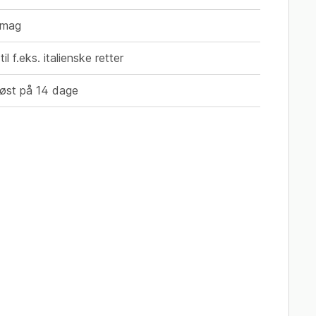
smag
il f.eks. italienske retter
 høst på 14 dage