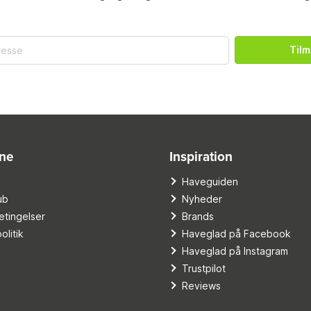
Tilm
ine
Inspiration
o
Haveguiden
ub
Nyheder
tingelser
Brands
olitik
Haveglad på Facebook
Haveglad på Instagram
Trustpilot
Reviews