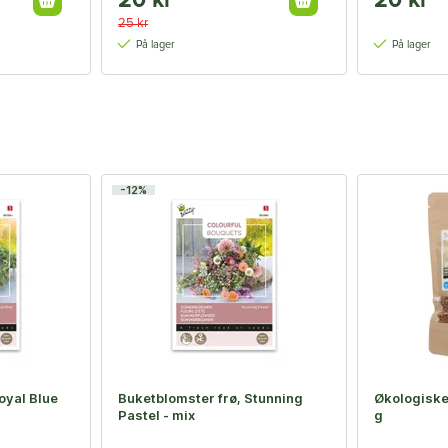
20 kr
20 kr
25 kr
På lager
På lager
-12%
oyal Blue
Buketblomster frø, Stunning
Økologiske 
Pastel - mix
g