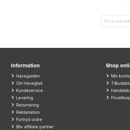
Information
Shop onl
Haveguiden
Min kont
Om Haveglad
Tilbudskl
Kundeservice
Handelsbe
Levering
Privatlivsp
Returnering
Reklamation
Fortryd ordre
Bliv affiliate partner