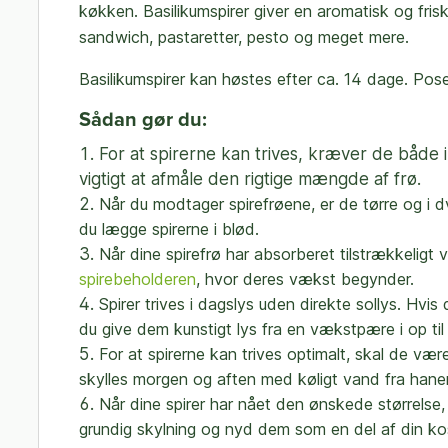
køkken. Basilikumspirer giver en aromatisk og frisk 
sandwich, pastaretter, pesto og meget mere.
Basilikumspirer kan høstes efter ca. 14 dage.
Pose
Sådan gør du:
For at spirerne kan trives, kræver de både il
vigtigt at afmåle den rigtige mængde af frø.
Når du modtager spirefrøene, er de tørre og i d
du lægge spirerne i blød.
Når dine spirefrø har absorberet tilstrækkeligt v
spirebeholderen
, hvor deres vækst begynder.
Spirer trives i dagslys uden direkte sollys. Hv
du give dem kunstigt lys fra en vækstpære i op til 
For at spirerne kan trives optimalt, skal de vær
skylles morgen og aften med køligt vand fra hane
Når dine spirer har nået den ønskede størrelse,
grundig skylning og nyd dem som en del af din ko