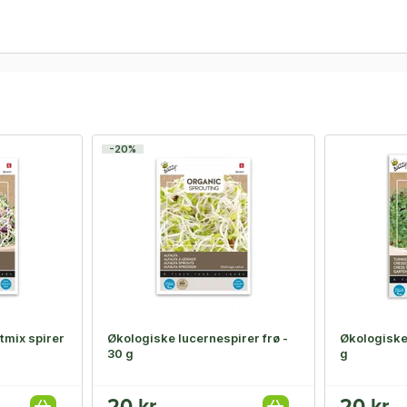
-20%
tmix spirer
Økologiske lucernespirer frø -
Økologiske 
30 g
g