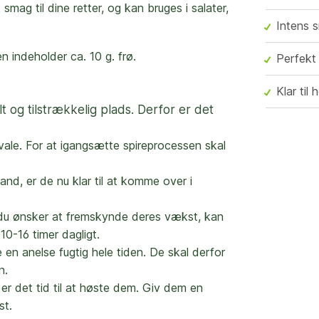
smag til dine retter, og kan bruges i salater,
Intens 
n indeholder ca. 10 g. frø.
Perfekt t
Klar til
t og tilstrækkelig plads. Derfor er det
vale. For at igangsætte spireprocessen skal
and, er de nu klar til at komme over i
is du ønsker at fremskynde deres vækst, kan
10-16 timer dagligt.
e en anelse fugtig hele tiden. De skal derfor
n.
 er det tid til at høste dem. Giv dem en
st.