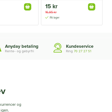
15 kr
2
16,95 kr
2
På lager
Anyday betaling
Kundeservice
Rente- og gebyrfri
Ring
70 27 27 51
ev
nkurrencer og
 igen.