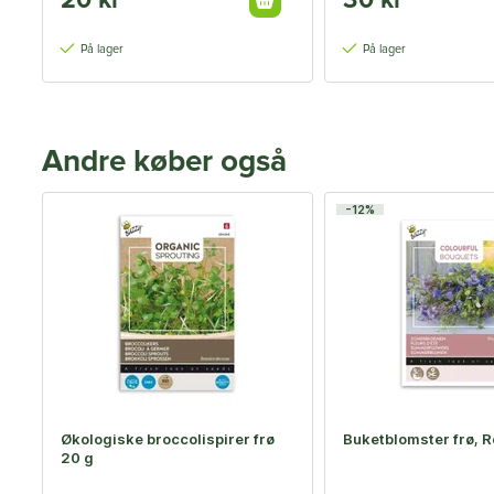
20 kr
30 kr
På lager
På lager
Andre køber også
-12%
Økologiske broccolispirer frø
Buketblomster frø, R
20 g