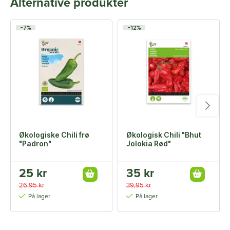
Alternative produkter
-7%
-12%
Økologiske Chili frø
Økologisk Chili "Bhut
"Padron"
Jolokia Rød"
25 kr
35 kr
26,95 kr
39,95 kr
På lager
På lager