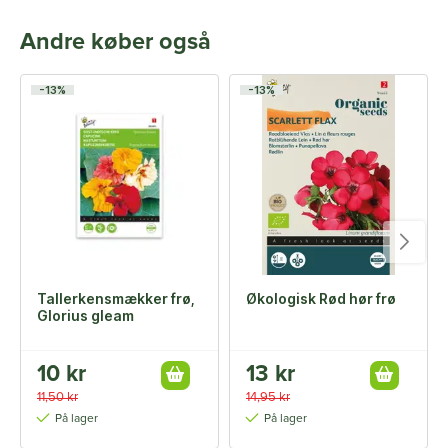
Andre køber også
-13%
-13%
Tallerkensmækker frø,
Økologisk Rød hør frø
Glorius gleam
10 kr
13 kr
11,50 kr
14,95 kr
På lager
På lager