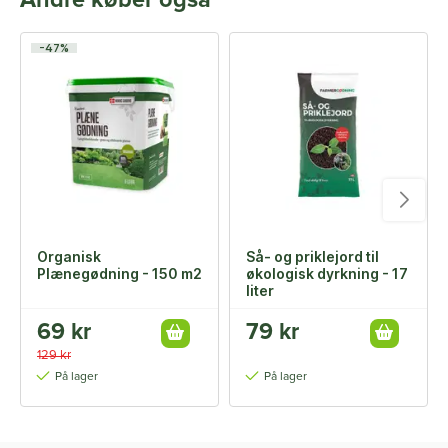
Andre køber også
-47%
Organisk
Så- og priklejord til
Plænegødning - 150 m2
økologisk dyrkning - 17
liter
69 kr
79 kr
129 kr
På lager
På lager