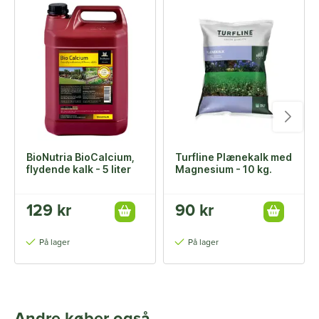
BioNutria BioCalcium,
Turfline Plænekalk med
flydende kalk - 5 liter
Magnesium - 10 kg.
129 kr
90 kr
På lager
På lager