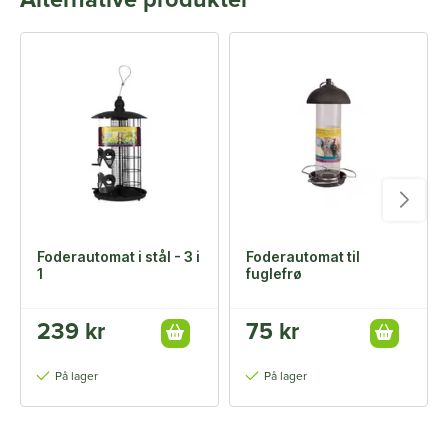
Alternative produkter
Foderautomat i stål - 3 i
Foderautomat til
1
fuglefrø
239 kr
75 kr
På lager
På lager