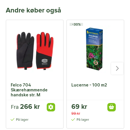
Andre køber også
-30%
Felco 704
Lucerne - 100 m2
Skærehæmmende
handske str. M
266 kr
69 kr
Fra
99 kr
På lager
På lager