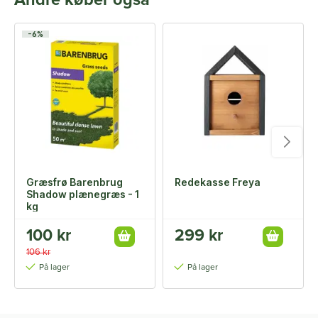
Andre køber også
-6%
Græsfrø Barenbrug
Redekasse Freya
Shadow plænegræs - 1
kg
100 kr
299 kr
106 kr
På lager
På lager