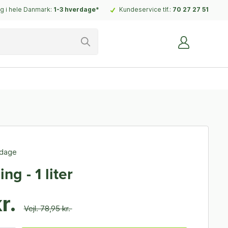
g i hele Danmark:
1-3 hverdage*
Kundeservice tlf.:
70 27 27 51
rdage
ng - 1 liter
r.
Vejl. 78,95 kr.