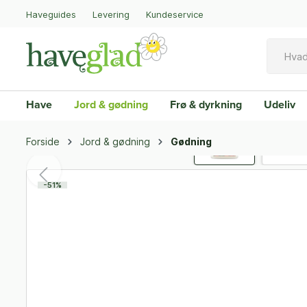
Haveguides
Levering
Kundeservice
Have
Jord & gødning
Frø & dyrkning
Udeliv
Forside
Jord & gødning
Gødning
-51%