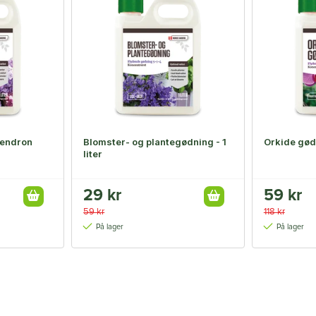
dendron
Blomster- og plantegødning - 1
Orkide gødn
liter
29 kr
59 kr
59 kr
118 kr
På lager
På lager