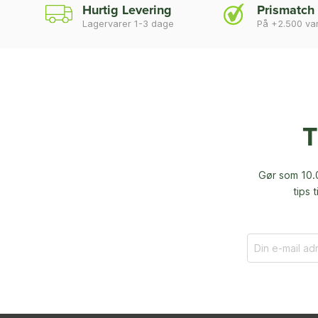
Hurtig Levering
Prismatch
Lagervarer 1-3 dage
På +2.500 va
T
Gør som 10.0
tips 