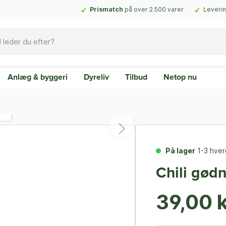
Prismatch
på over 2.500 varer
Leverin
Anlæg & byggeri
Dyreliv
Tilbud
Netop nu
På lager
1-3 hve
Chili gødni
39,00 k