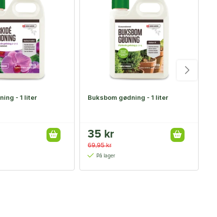
ing - 1 liter
Buksbom gødning - 1 liter
K
g
35 kr
5
69,95 kr
11
På lager