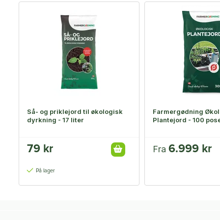
Så- og priklejord til økologisk
Farmergødning Økol
dyrkning - 17 liter
Plantejord - 100 pose
79 kr
6.999 kr
Fra
På lager