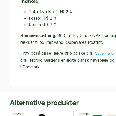
Indhold
Total kvælstof (N) 2 %
Fosfor (P) 2 %
Kalium (K) 2 %
Sammensætning:
300 ml. Flydende NPK gødning 
rækker til 60 liter vand. Opbevares frostfrit.
Prøv også disse lækre økologiske chili
Cayenne lon
chili.
Nordic Gardens er ægte dansk havepleje og et n
i Danmark.
Alternative produkter
-51%
-51%