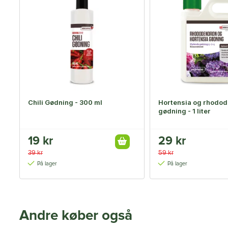
Chili Gødning - 300 ml
Hortensia og rhodo
gødning - 1 liter
19 kr
29 kr
39 kr
59 kr
På lager
På lager
Andre køber også