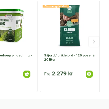
Få mængderabat
edsegrøn gødning -
Såjord / priklejord - 120 poser á
S
20 liter
ø
2.279 kr
9
Fra