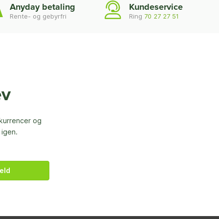
Anyday betaling
Kundeservice
Rente- og gebyrfri
Ring
70 27 27 51
ev
nkurrencer og
 igen.
eld