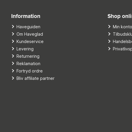
Information
Shop onl
Haveguiden
Min kont
Om Haveglad
Tilbudskl
Kundeservice
Handelsbe
Levering
Privatlivsp
Returnering
Reklamation
Fortryd ordre
Bliv affiliate partner