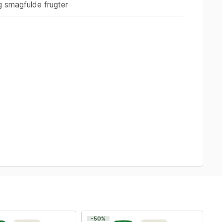
g smagfulde frugter
-50%
-