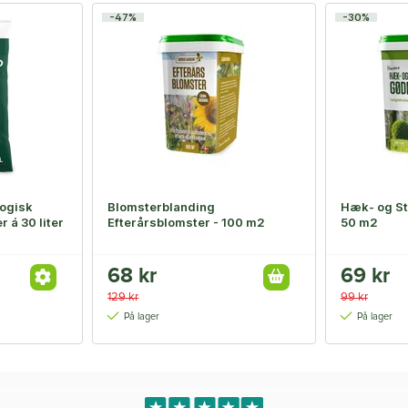
-47%
-30%
ogisk
Blomsterblanding
Hæk- og St
r á 30 liter
Efterårsblomster - 100 m2
50 m2
68 kr
69 kr
129 kr
99 kr
På lager
På lager