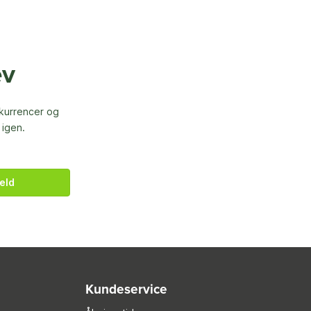
ev
nkurrencer og
 igen.
eld
Kundeservice