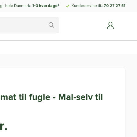
g i hele Danmark:
1-3 hverdage*
Kundeservice tlf.:
70 27 27 51
at til fugle - Mal-selv til
r.