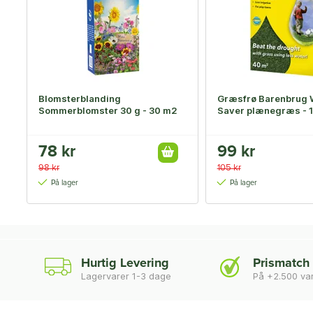
Blomsterblanding
Græsfrø Barenbrug 
Sommerblomster 30 g - 30 m2
Saver plænegræs - 1
78 kr
99 kr
98 kr
105 kr
På lager
På lager
Hurtig Levering
Prismatch
Lagervarer 1-3 dage
På +2.500 va