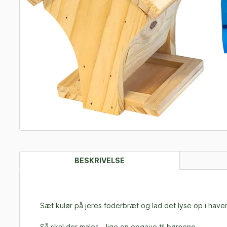
BESKRIVELSE
Sæt kulør på jeres foderbræt og lad det lyse op i have
Så skal der males - lige en opgave til børnene.