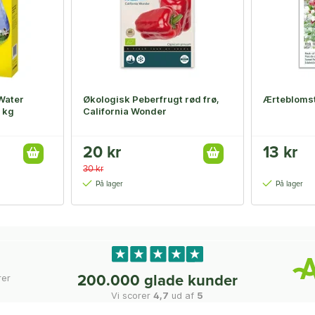
Water
Økologisk Peberfrugt rød frø,
Ærteblomst
 kg
California Wonder
20 kr
13 kr
30 kr
På lager
På lager
rer
200.000 glade kunder
Vi scorer
4,7
ud af
5