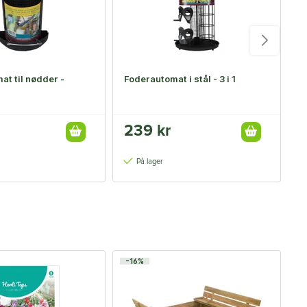
t til nødder -
Foderautomat i stål - 3 i 1
F
v
239 kr
1
På lager
-16%
-