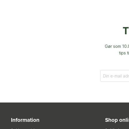
T
Gør som 10.0
tips 
Information
Shop onl