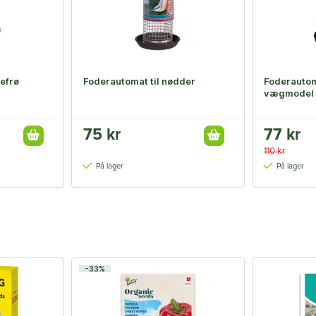
lefrø
Foderautomat til nødder
Foderautoma
vægmodel
75 kr
77 kr
110 kr
På lager
På lager
-33%