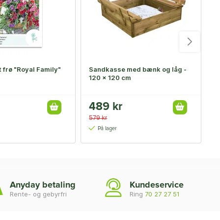
 frø "Royal Family"
Sandkasse med bænk og låg -
B
120 x 120 cm
3
489 kr
2
579 kr
4
På lager
Anyday betaling
Kundeservice
Rente- og gebyrfri
Ring
70 27 27 51