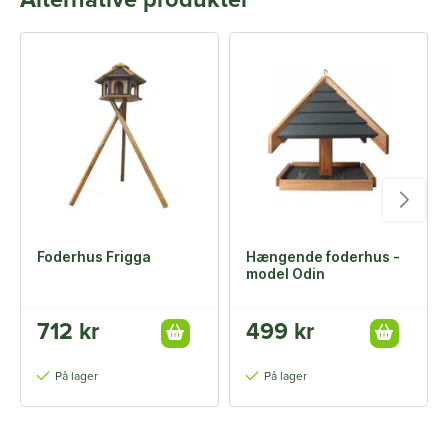
Alternative produkter
Foderhus Frigga
Hængende foderhus -
model Odin
712 kr
499 kr
På lager
På lager