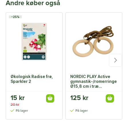
Andre køber også
-25%
Økologisk Radise frø,
NORDIC PLAY Active
Sparkler 2
gymnastik-/romerringe
Ø15,8 cm i træ
m/justerbart reb
15 kr
125 kr
20 kr
På lager
På lager