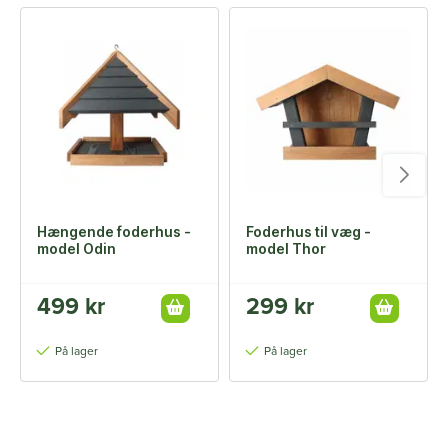
Hængende foderhus -
Foderhus til væg -
model Odin
model Thor
499 kr
299 kr
På lager
På lager