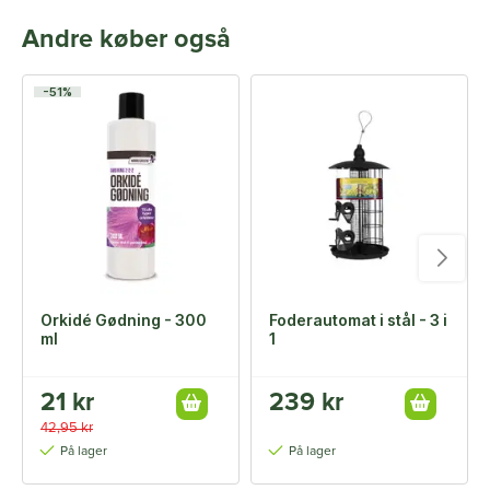
Andre køber også
-51%
Orkidé Gødning - 300
Foderautomat i stål - 3 i
ml
1
21 kr
239 kr
42,95 kr
På lager
På lager