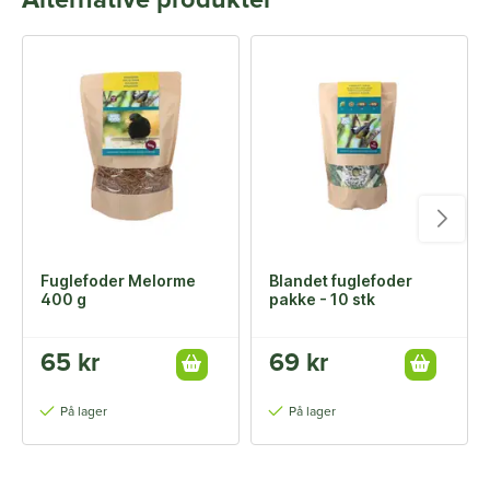
Alternative produkter
Fuglefoder Melorme
Blandet fuglefoder
400 g
pakke - 10 stk
65 kr
69 kr
På lager
På lager