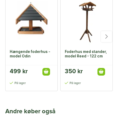
Hængende foderhus -
Foderhus med stander,
model Odin
model Reed - 122 cm
499 kr
350 kr
På lager
På lager
Andre køber også