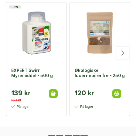
-9%
EXPERT Swirr
Økologiske
Myremiddel - 500 g
lucernepirer frø - 250 g
139 kr
120 kr
153 kr
På lager
På lager