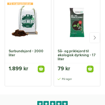
Få mængderabat
Surbundsjord - 2000
Så- og priklejord til
liter
økologisk dyrkning - 17
liter
1.899 kr
79 kr
På lager