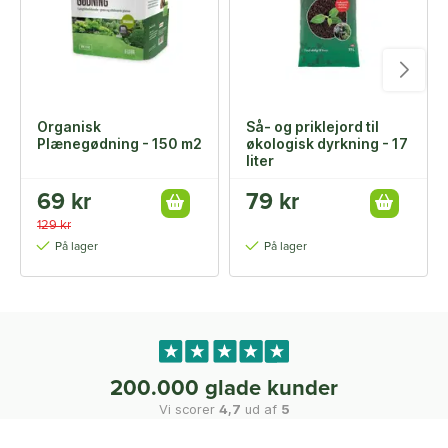
Organisk
Så- og priklejord til
Plænegødning - 150 m2
økologisk dyrkning - 17
liter
69 kr
79 kr
129 kr
På lager
På lager
200.000 glade kunder
Vi scorer
4,7
ud af
5