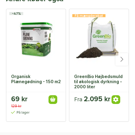
-47%
Få mængderabat
Organisk
GreenBio Højbedsmuld
Plænegødning - 150 m2
til økologisk dyrkning -
2000 liter
69 kr
2.095 kr
Fra
129 kr
På lager