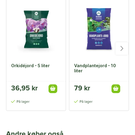
Orkidéjord - 5 liter
Vandplantejord - 10
liter
36,95 kr
79 kr
På lager
På lager
Andre køber også