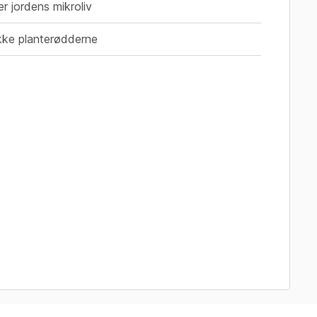
er jordens mikroliv
ikke planterødderne