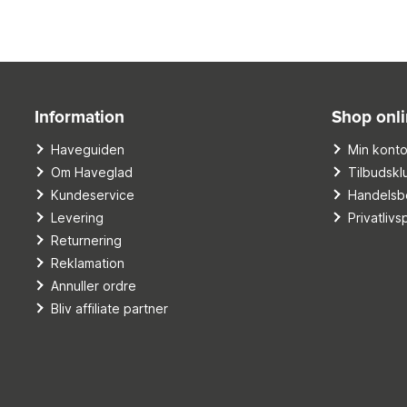
Information
Shop onl
Haveguiden
Min kont
Om Haveglad
Tilbudskl
Kundeservice
Handelsbe
Levering
Privatlivsp
Returnering
Reklamation
Annuller ordre
Bliv affiliate partner