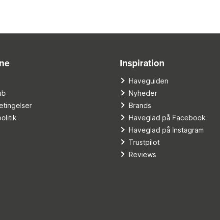
ine
Inspiration
o
Haveguiden
ub
Nyheder
tingelser
Brands
olitik
Haveglad på Facebook
Haveglad på Instagram
Trustpilot
Reviews