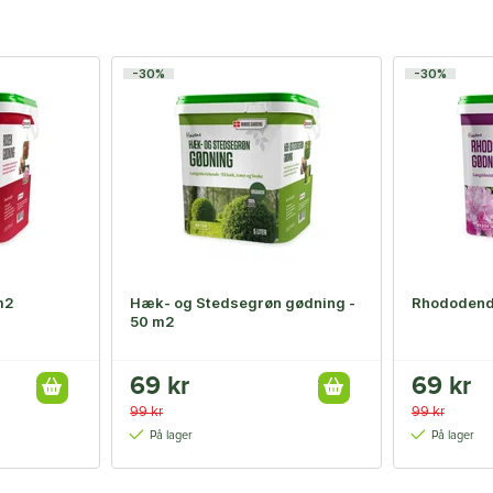
-30%
-30%
m2
Hæk- og Stedsegrøn gødning -
Rhododend
50 m2
69 kr
69 kr
99 kr
99 kr
På lager
På lager