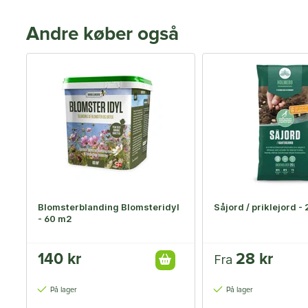
Andre køber også
Blomsterblanding Blomsteridyl
Såjord / priklejord - 
- 60 m2
140 kr
28 kr
Fra
På lager
På lager