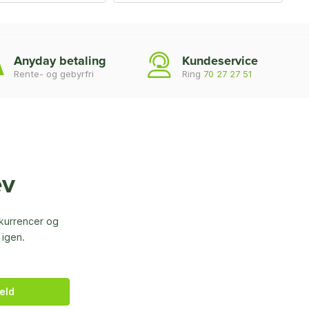
Anyday betaling
Kundeservice
Rente- og gebyrfri
Ring
70 27 27 51
ev
nkurrencer og
 igen.
eld