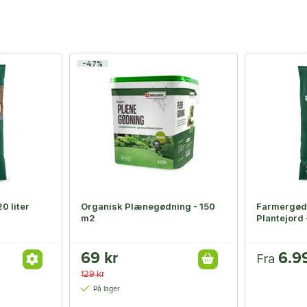
-47%
20 liter
Organisk Plænegødning - 150
Farmergød
m2
Plantejord 
69 kr
6.9
Fra
129 kr
På lager