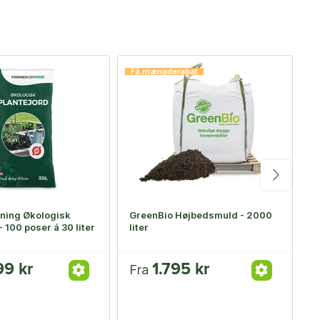
-
Få mængderabat
ning Økologisk
GreenBio Højbedsmuld - 2000
B
- 100 poser á 30 liter
liter
b
99 kr
1.795 kr
Fra
4