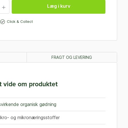
Læg i kurv
Click & Collect
FRAGT OG LEVERING
t vide om produktet
svirkende organisk gødning
ro- og mikronæringsstoffer