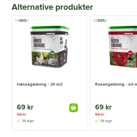
Alternative produkter
-30%
-30%
Hønsegødning - 30 m2
Rosengødning - 40 
69 kr
69 kr
99 kr
99 kr
På lager
På lager