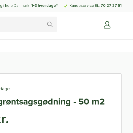
g i hele Danmark:
1-3 hverdage*
Kundeservice tlf.:
70 27 27 51
rdage
grøntsagsgødning - 50 m2
r.