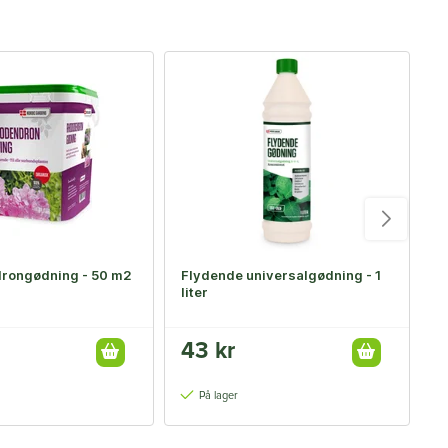
-
rongødning - 50 m2
Flydende universalgødning - 1
F
liter
f
43 kr
8
14
På lager