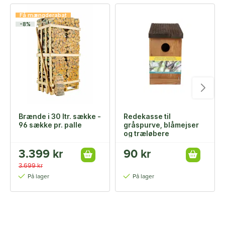
Få mængderabat
-8%
Brænde i 30 ltr. sække -
Redekasse til
96 sække pr. palle
gråspurve, blåmejser
og træløbere
3.399 kr
90 kr
3.699 kr
På lager
På lager