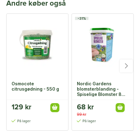
Andre køber også
-31%
Osmocote
Nordic Gardens
citrusgødning - 550 g
blomsterblanding -
Spiselige Blomster 8
m2
129 kr
68 kr
99 kr
På lager
På lager