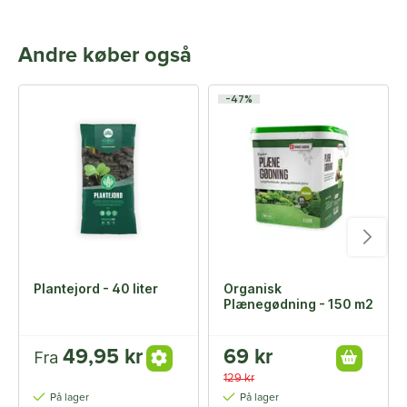
Andre køber også
-47%
Plantejord - 40 liter
Organisk
Plænegødning - 150 m2
49,95 kr
69 kr
Fra
129 kr
På lager
På lager