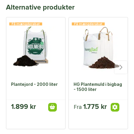
Alternative produkter
Få mængderabat
Få mængderabat
Plantejord - 2000 liter
HG Plantemuld i bigbag
- 1500 liter
1.899 kr
1.775 kr
Fra