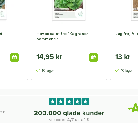
Of
Hovedsalat frø "Kagraner
Løg frø, Ai
sommer 2"
14,95 kr
13 kr
På lager
På lager
rer
200.000 glade kunder
Vi scorer
4,7
ud af
5