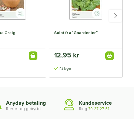
lsa Craig
Salat frø "Gaardenier"
S
12,95 kr
2
På lager
Anyday betaling
Kundeservice
Rente- og gebyrfri
Ring
70 27 27 51