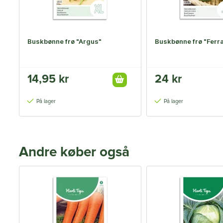
Buskbønne frø "Argus"
Buskbønne frø "Ferra
14,95 kr
24 kr
På lager
På lager
Andre køber også