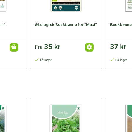
ri"
Økologisk Buskbønne frø "Maxi"
Buskbønne 
35 kr
37 kr
Fra
På lager
På lager