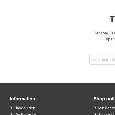
T
Gør som 10.0
tips 
Information
Shop onl
Haveguiden
Min kont
Om Haveglad
Tilbudskl