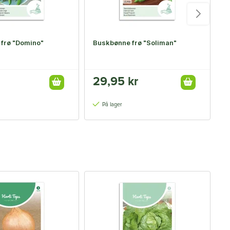
frø "Domino"
Buskbønne frø "Soliman"
B
29,95 kr
1
På lager