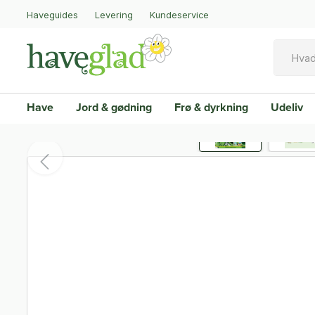
Haveguides
Levering
Kundeservice
Have
Jord & gødning
Frø & dyrkning
Udeliv