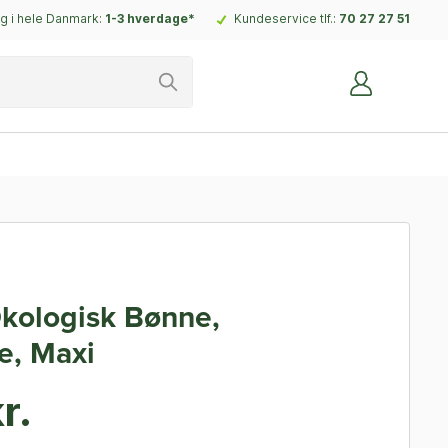
g i hele Danmark:
1-3 hverdage*
Kundeservice tlf.:
70 27 27 51
kologisk Bønne,
e, Maxi
r.