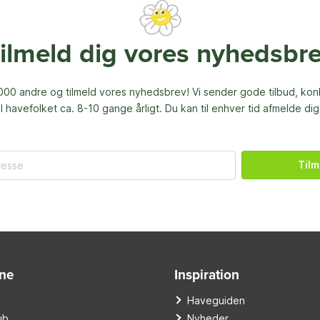
ilmeld dig vores nyhedsbr
00 andre og tilmeld vores nyhedsbrev! Vi sender gode tilbud, ko
til havefolket ca. 8-10 gange årligt. Du kan til enhver tid afmelde dig
Tilm
ine
Inspiration
o
Haveguiden
ub
Nyheder