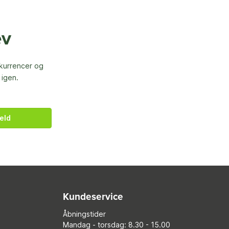
ev
nkurrencer og
 igen.
eld
Kundeservice
Åbningstider
Mandag - torsdag: 8.30 - 15.00