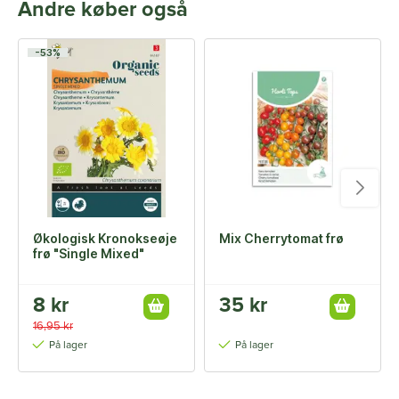
Andre køber også
-53%
Økologisk Kronokseøje
Mix Cherrytomat frø
frø "Single Mixed"
8 kr
35 kr
16,95 kr
På lager
På lager