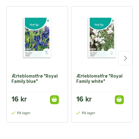
Ærteblomstfrø "Royal
Ærteblomstfrø "Royal
Family blue"
Family white"
16 kr
16 kr
På lager
På lager