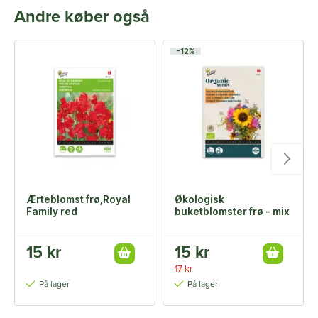
Andre køber også
-12%
Ærteblomst frø,Royal
Økologisk
Family red
buketblomster frø - mix
15 kr
15 kr
17 kr
På lager
På lager