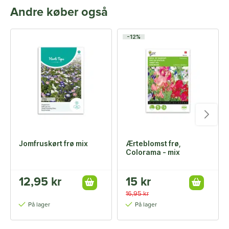
Andre køber også
-12%
Jomfruskørt frø mix
Ærteblomst frø,
Colorama - mix
12,95 kr
15 kr
16,95 kr
På lager
På lager