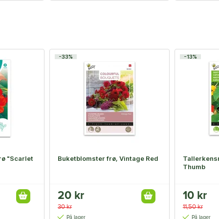
-33%
-13%
ø "Scarlet
Buketblomster frø, Vintage Red
Tallerkens
Thumb
20 kr
10 kr
30 kr
11,50 kr
På lager
På lager