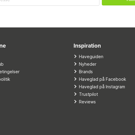
ine
Inspiration
o
Haveguiden
ub
Nyheder
tingelser
Brands
olitik
Haveglad på Facebook
Haveglad på Instagram
Trustpilot
Reviews