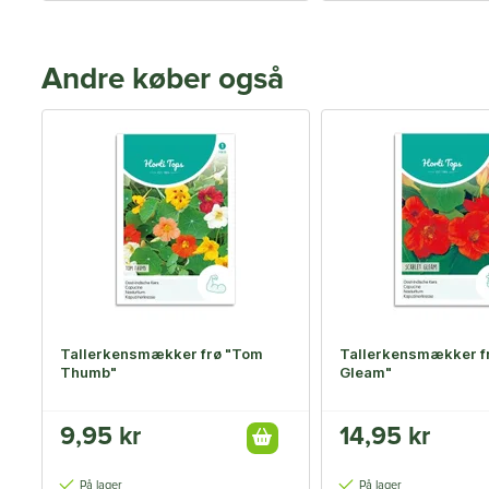
Andre køber også
Tallerkensmækker frø "Tom
Tallerkensmækker fr
Thumb"
Gleam"
9,95 kr
14,95 kr
På lager
På lager