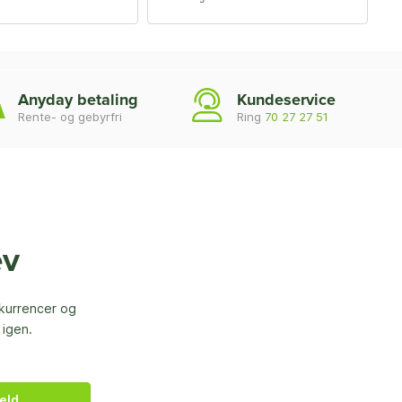
Anyday betaling
Kundeservice
Rente- og gebyrfri
Ring
70 27 27 51
ev
nkurrencer og
 igen.
eld