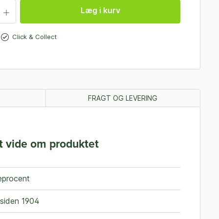
Læg i kurv
Click & Collect
FRAGT OG LEVERING
t vide om produktet
reprocent
 siden 1904