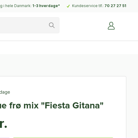
g i hele Danmark:
1-3 hverdage*
Kundeservice tlf.:
70 27 27 51
rdage
e frø mix "Fiesta Gitana"
r.