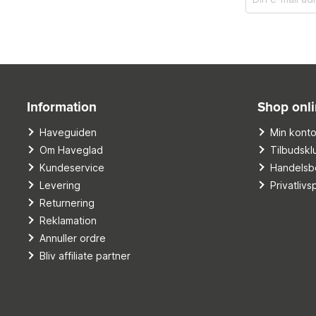
Information
Shop onl
Haveguiden
Min kont
Om Haveglad
Tilbudskl
Kundeservice
Handelsbe
Levering
Privatlivsp
Returnering
Reklamation
Annuller ordre
Bliv affiliate partner