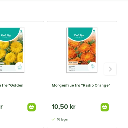
 frø "Golden
Morgenfrue frø "Radio Orange"
M
"
r
10,50 kr
1
På lager