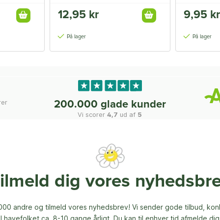
12,95 kr
9,95 kr
På lager
På lager
rer
200.000 glade kunder
Vi scorer
4,7
ud af
5
ilmeld dig vores nyhedsbr
00 andre og tilmeld vores nyhedsbrev! Vi sender gode tilbud, ko
til havefolket ca. 8-10 gange årligt. Du kan til enhver tid afmelde dig