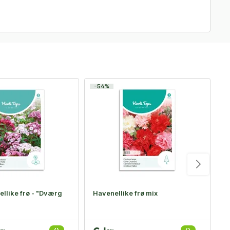
-54%
llike frø - "Dværg
Havenellike frø mix
F