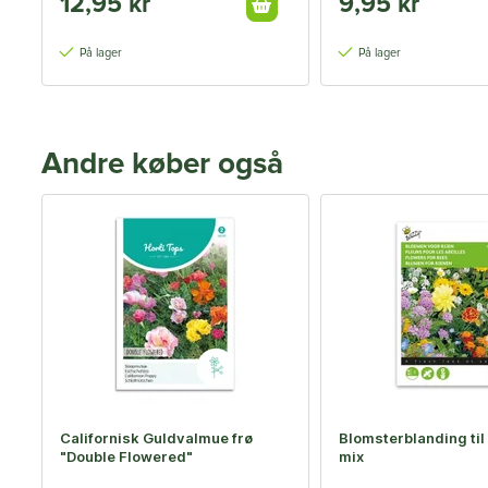
12,95 kr
9,95 kr
På lager
På lager
Andre køber også
Californisk Guldvalmue frø
Blomsterblanding til 
"Double Flowered"
mix