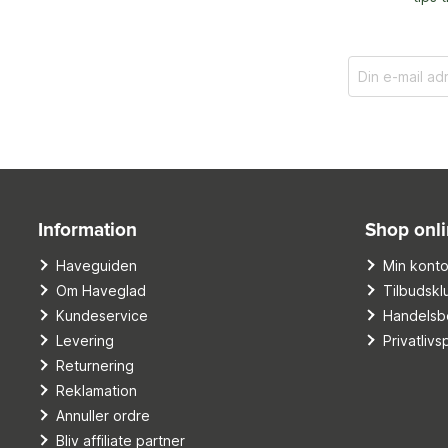
Information
Shop onl
Haveguiden
Min kont
Om Haveglad
Tilbudskl
Kundeservice
Handelsbe
Levering
Privatlivsp
Returnering
Reklamation
Annuller ordre
Bliv affiliate partner