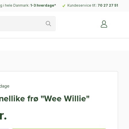
g i hele Danmark:
1-3 hverdage*
Kundeservice tlf.:
70 27 27 51
rdage
ellike frø "Wee Willie"
r.