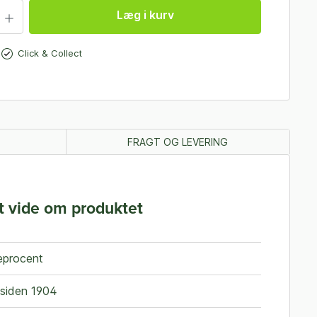
Læg i kurv
Click & Collect
FRAGT OG LEVERING
t vide om produktet
reprocent
 siden 1904