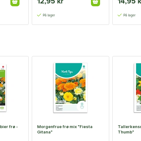
12,95 kr
14,95 k
På lager
På lager
bier frø -
Morgenfrue frø mix "Fiesta
Tallerken
Gitana"
Thumb"