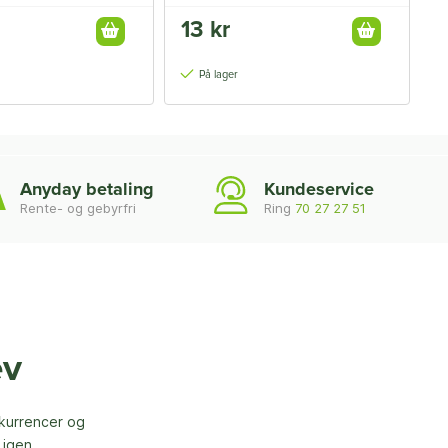
13 kr
1
14
På lager
Anyday betaling
Kundeservice
Rente- og gebyrfri
Ring
70 27 27 51
ev
nkurrencer og
 igen.