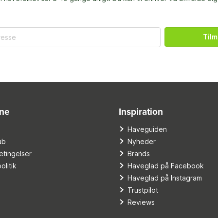
Tilm
ine
Inspiration
o
Haveguiden
ub
Nyheder
tingelser
Brands
olitik
Haveglad på Facebook
Haveglad på Instagram
Trustpilot
Reviews