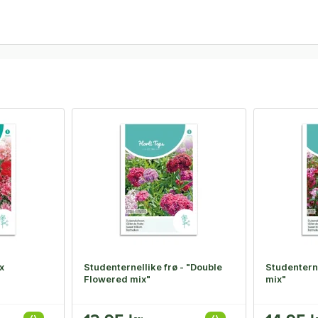
x
Studenternellike frø - "Double
Studenterne
Flowered mix"
mix"