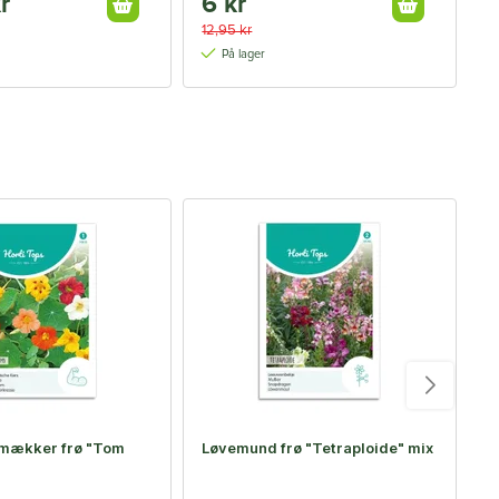
r
6 kr
1
12,95 kr
På lager
-
smækker frø "Tom
Løvemund frø "Tetraploide" mix
Ø