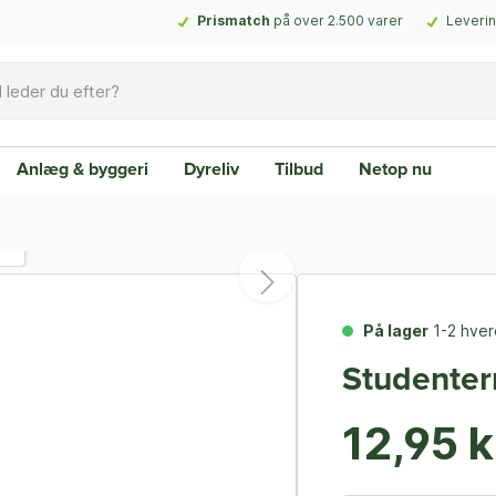
Prismatch
på over 2.500 varer
Leverin
Anlæg & byggeri
Dyreliv
Tilbud
Netop nu
På lager
1-2 hve
Studentern
12,95 k