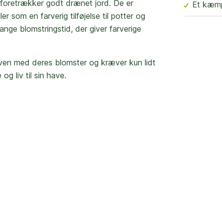
og foretrækker godt drænet jord. De er
Et kæmp
er som en farverig tilføjelse til potter og
nge blomstringstid, der giver farverige
haven med deres blomster og kræver kun lidt
og liv til sin have.